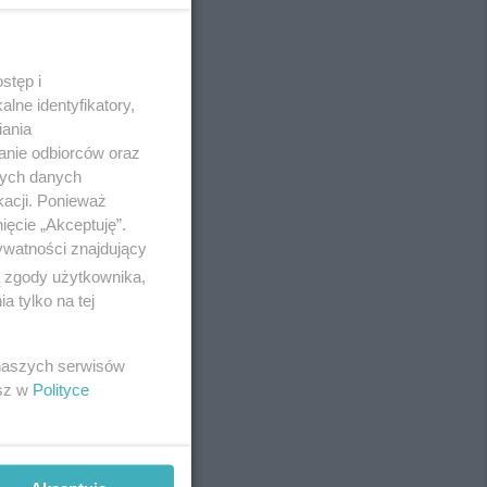
stęp i
REKLAMA
lne identyfikatory,
iania
anie odbiorców oraz
nych danych
kacji. Ponieważ
ięcie „Akceptuję”.
ywatności znajdujący
ą zgody użytkownika,
 tylko na tej
 naszych serwisów
esz w
Polityce