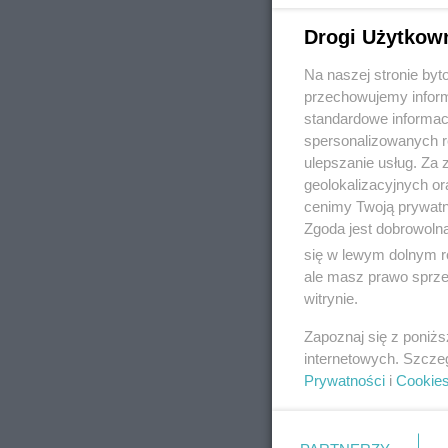
Drogi Użytkow
Na naszej stronie by
REKLAMA
przechowujemy informa
standardowe informac
spersonalizowanych re
ulepszanie usług. Za
geolokalizacyjnych or
cenimy Twoją prywatno
Zgoda jest dobrowoln
się w lewym dolnym r
ale masz prawo sprzec
witrynie.
Zapoznaj się z poniż
internetowych. Szcze
Prywatności
i
Cookie