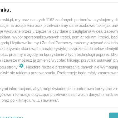
niku,
tomski.pl, my oraz naszych 1162 zaufanych partnerów uzyskujemy do
cje na urządzeniu oraz przetwarzamy dane osobowe, takie jak unika
je wysyłane przez urządzenie czy dane przeglądania w celu zapewn
klam, wybór spersonalizowanych treści, pomiar reklam i treści, bad
 zgodą Użytkownika my i Zaufani Partnerzy możemy używać dokład
az aktywnie skanować charakterystykę urządzenia do celów identyfi
ść, prosimy o zgodę na korzystanie z tych technologii poprzez klikn
a i zawsze możesz ją zmienić/wycofać klikając przycisk ustawień pr
ogu strony
. Niektóre rodzaje przetwarzania danych nie wymagaj
iwić się takiemu przetwarzaniu. Preferencje będą miały zastosowania
szymi informacjami, abyś mógł świadomie i komfortowo korzystać z
gółowe informacje dotyczące przetwarzania Twoich danych znajdzi
s
oraz po kliknięciu w „Ustawienia”.