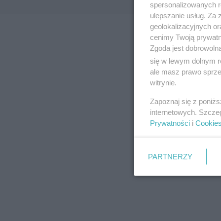
spersonalizowanych re
ulepszanie usług. Za
geolokalizacyjnych or
cenimy Twoją prywatno
Zgoda jest dobrowoln
się w lewym dolnym r
ale masz prawo sprzec
witrynie.
Zapoznaj się z poniż
internetowych. Szcze
Prywatności
i
Cookie
PARTNERZY