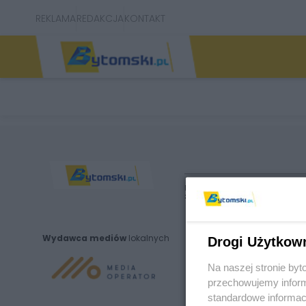
REKLAMA
REDAKCJA
KONTAKT
Nie zapomnij
zapoznać się z:
polityką prywatnośc
Wydawca mediów
lokalnych
Drogi Użytkow
Na naszej stronie by
przechowujemy informa
standardowe informac