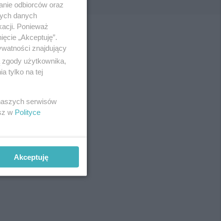
anie odbiorców oraz
nych danych
kacji. Ponieważ
ięcie „Akceptuję”.
ywatności znajdujący
ą zgody użytkownika,
 tylko na tej
 naszych serwisów
esz w
Polityce
Akceptuję