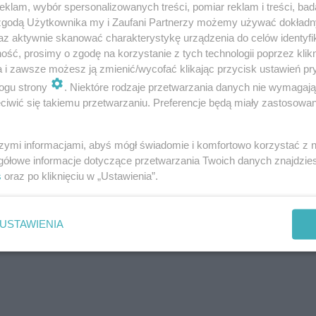
klam, wybór spersonalizowanych treści, pomiar reklam i treści, bad
 zgodą Użytkownika my i Zaufani Partnerzy możemy używać dokład
az aktywnie skanować charakterystykę urządzenia do celów identyfi
ść, prosimy o zgodę na korzystanie z tych technologii poprzez klikn
a i zawsze możesz ją zmienić/wycofać klikając przycisk ustawień pr
ogu strony
. Niektóre rodzaje przetwarzania danych nie wymagaj
iwić się takiemu przetwarzaniu. Preferencje będą miały zastosowania
szymi informacjami, abyś mógł świadomie i komfortowo korzystać z
gółowe informacje dotyczące przetwarzania Twoich danych znajdzi
s
oraz po kliknięciu w „Ustawienia”.
USTAWIENIA