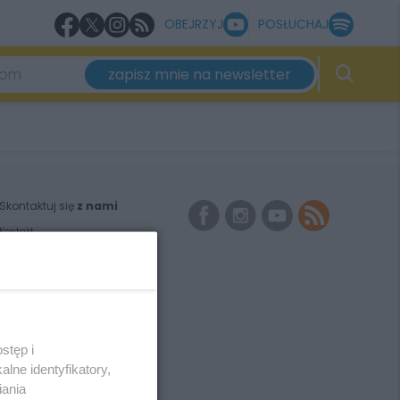
OBEJRZYJ
POSŁUCHAJ
zapisz mnie na newsletter
Skontaktuj się
z nami
Kontakt
Wydawca
Pogoda
Noclegi
Reklama
Redakcja
stęp i
lne identyfikatory,
iania