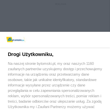
REKLAMA
Drogi Użytkowniku,
Na naszej stronie bytomski.pl, my oraz naszych 1160
Wydawca mediów
lokalnych
zaufanych partnerów uzyskujemy dostęp i przechowujemy
informacje na urządzeniu oraz przetwarzamy dane
osobowe, takie jak unikalne identyfikatory, standardowe
informacje wysyłane przez urządzenie czy dane
przeglądania w celu zapewniania spersonalizowanych
reklam, wybór spersonalizowanych treści, pomiar reklam i
Nie zapomnij
treści, badanie odbiorców oraz ulepszanie usług. Za zgodą
zapoznać się z:
polityką prywatności
regulamin korzystania z portali
Użytkownika my i Zaufani Partnerzy możemy używać
Twoje
miasto
Skontaktuj się
z nami