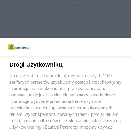
REKLAMA
Drogi Użytkowniku,
Na naszej stronie bytomski.pl, my oraz naszych 1160
Wydawca mediów
lokalnych
zaufanych partnerów uzyskujemy dostęp i przechowujemy
informacje na urządzeniu oraz przetwarzamy dane
osobowe, takie jak unikalne identyfikatory, standardowe
informacje wysyłane przez urządzenie czy dane
przeglądania w celu zapewniania spersonalizowanych
reklam, wybór spersonalizowanych treści, pomiar reklam i
Nie zapomnij
treści, badanie odbiorców oraz ulepszanie usług. Za zgodą
zapoznać się z:
polityką prywatności
regulamin korzystania z portali
Użytkownika my i Zaufani Partnerzy możemy używać
Twoje
miasto
Skontaktuj się
z nami