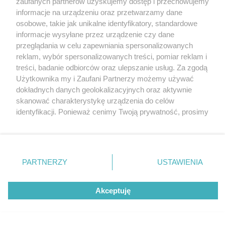
zaufanych partnerów uzyskujemy dostęp i przechowujemy
Tarnowskie Góry
Pogoda
informacje na urządzeniu oraz przetwarzamy dane
Ruda Śląska
Noclegi
Świętochłowice
Reklama
osobowe, takie jak unikalne identyfikatory, standardowe
Tychy
Redakcja
informacje wysyłane przez urządzenie czy dane
Bytom
Katowice
przeglądania w celu zapewniania spersonalizowanych
Gliwice
reklam, wybór spersonalizowanych treści, pomiar reklam i
Zabrze
treści, badanie odbiorców oraz ulepszanie usług. Za zgodą
Zagłębie
Użytkownika my i Zaufani Partnerzy możemy używać
dokładnych danych geolokalizacyjnych oraz aktywnie
skanować charakterystykę urządzenia do celów
identyfikacji. Ponieważ cenimy Twoją prywatność, prosimy
o zgodę na korzystanie z tych technologii poprzez
kliknięcie „Akceptuję”. Zgoda jest dobrowolna i zawsze
możesz ją zmienić/wycofać klikając przycisk ustawień
prywatności znajdujący się w lewym dolnym rogu strony
PARTNERZY
USTAWIENIA
. Niektóre rodzaje przetwarzania danych nie wymagają
zgody użytkownika, ale masz prawo sprzeciwić się
Akceptuję
takiemu przetwarzaniu. Preferencje będą miały
zastosowania tylko na tej witrynie.
Zapoznaj się z poniższymi informacjami, abyś mógł