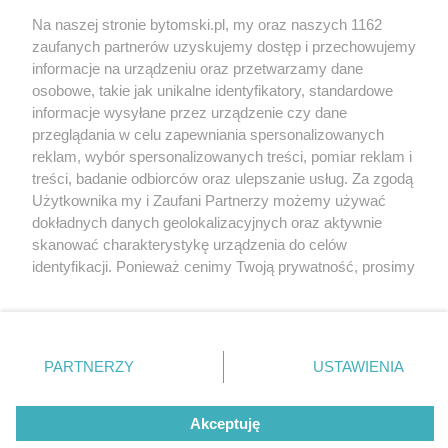
Na naszej stronie bytomski.pl, my oraz naszych 1162
Wydawca mediów
lokalnych
zaufanych partnerów uzyskujemy dostęp i przechowujemy
informacje na urządzeniu oraz przetwarzamy dane
osobowe, takie jak unikalne identyfikatory, standardowe
informacje wysyłane przez urządzenie czy dane
przeglądania w celu zapewniania spersonalizowanych
reklam, wybór spersonalizowanych treści, pomiar reklam i
Nie zapomnij
treści, badanie odbiorców oraz ulepszanie usług. Za zgodą
zapoznać się z:
polityką prywatności
regulamin korzystania z portali
Użytkownika my i Zaufani Partnerzy możemy używać
Twoje
miasto
Skontaktuj się
z nami
dokładnych danych geolokalizacyjnych oraz aktywnie
Piekary Śląskie
Kontakt
skanować charakterystykę urządzenia do celów
Chorzów
Wydawca
identyfikacji. Ponieważ cenimy Twoją prywatność, prosimy
Tarnowskie Góry
Pogoda
Ruda Śląska
Noclegi
o zgodę na korzystanie z tych technologii poprzez
Świętochłowice
Reklama
kliknięcie „Akceptuję”. Zgoda jest dobrowolna i zawsze
Tychy
Redakcja
możesz ją zmienić/wycofać klikając przycisk ustawień
Bytom
Katowice
prywatności znajdujący się w lewym dolnym rogu strony
PARTNERZY
USTAWIENIA
Gliwice
. Niektóre rodzaje przetwarzania danych nie wymagają
Zabrze
Zagłębie
zgody użytkownika, ale masz prawo sprzeciwić się
Akceptuję
takiemu przetwarzaniu. Preferencje będą miały
zastosowania tylko na tej witrynie.