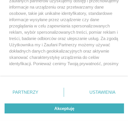
zaufanych partnerów uzyskujemy dostęp i przechowujemy
Tarnowskie Góry
Pogoda
informacje na urządzeniu oraz przetwarzamy dane
Ruda Śląska
Noclegi
Świętochłowice
Reklama
osobowe, takie jak unikalne identyfikatory, standardowe
Tychy
Redakcja
informacje wysyłane przez urządzenie czy dane
Bytom
Katowice
przeglądania w celu zapewniania spersonalizowanych
Gliwice
reklam, wybór spersonalizowanych treści, pomiar reklam i
Zabrze
treści, badanie odbiorców oraz ulepszanie usług. Za zgodą
Zagłębie
Użytkownika my i Zaufani Partnerzy możemy używać
dokładnych danych geolokalizacyjnych oraz aktywnie
skanować charakterystykę urządzenia do celów
identyfikacji. Ponieważ cenimy Twoją prywatność, prosimy
o zgodę na korzystanie z tych technologii poprzez
kliknięcie „Akceptuję”. Zgoda jest dobrowolna i zawsze
możesz ją zmienić/wycofać klikając przycisk ustawień
prywatności znajdujący się w lewym dolnym rogu strony
PARTNERZY
USTAWIENIA
. Niektóre rodzaje przetwarzania danych nie wymagają
zgody użytkownika, ale masz prawo sprzeciwić się
Akceptuję
takiemu przetwarzaniu. Preferencje będą miały
zastosowania tylko na tej witrynie.
Zapoznaj się z poniższymi informacjami, abyś mógł