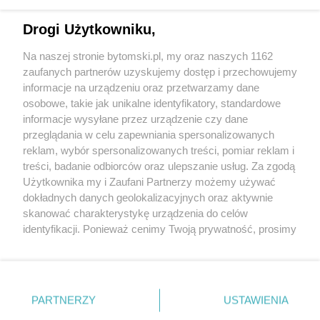
Drogi Użytkowniku,
Na naszej stronie bytomski.pl, my oraz naszych 1162
Wydawca mediów
lokalnych
zaufanych partnerów uzyskujemy dostęp i przechowujemy
informacje na urządzeniu oraz przetwarzamy dane
osobowe, takie jak unikalne identyfikatory, standardowe
informacje wysyłane przez urządzenie czy dane
przeglądania w celu zapewniania spersonalizowanych
reklam, wybór spersonalizowanych treści, pomiar reklam i
Nie zapomnij
treści, badanie odbiorców oraz ulepszanie usług. Za zgodą
zapoznać się z:
polityką prywatności
regulamin korzystania z portali
Użytkownika my i Zaufani Partnerzy możemy używać
Twoje
miasto
Skontaktuj się
z nami
dokładnych danych geolokalizacyjnych oraz aktywnie
Piekary Śląskie
Kontakt
skanować charakterystykę urządzenia do celów
Chorzów
Wydawca
identyfikacji. Ponieważ cenimy Twoją prywatność, prosimy
Tarnowskie Góry
Pogoda
Ruda Śląska
Noclegi
o zgodę na korzystanie z tych technologii poprzez
Świętochłowice
Reklama
kliknięcie „Akceptuję”. Zgoda jest dobrowolna i zawsze
Tychy
Redakcja
możesz ją zmienić/wycofać klikając przycisk ustawień
Bytom
Katowice
prywatności znajdujący się w lewym dolnym rogu strony
PARTNERZY
USTAWIENIA
Gliwice
. Niektóre rodzaje przetwarzania danych nie wymagają
Zabrze