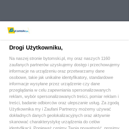
Drogi Użytkowniku,
Na naszej stronie bytomski.pl, my oraz naszych 1160
Wydawca mediów
lokalnych
zaufanych partnerów uzyskujemy dostęp i przechowujemy
informacje na urządzeniu oraz przetwarzamy dane
osobowe, takie jak unikalne identyfikatory, standardowe
informacje wysyłane przez urządzenie czy dane
przeglądania w celu zapewniania spersonalizowanych
reklam, wybór spersonalizowanych treści, pomiar reklam i
Nie zapomnij
treści, badanie odbiorców oraz ulepszanie usług. Za zgodą
zapoznać się z:
polityką prywatności
regulamin korzystania z portali
Użytkownika my i Zaufani Partnerzy możemy używać
Twoje
miasto
Skontaktuj się
z nami
dokładnych danych geolokalizacyjnych oraz aktywnie
Piekary Śląskie
Kontakt
skanować charakterystykę urządzenia do celów
Chorzów
Wydawca
identyfikacji. Ponieważ cenimy Twoją prywatność, prosimy