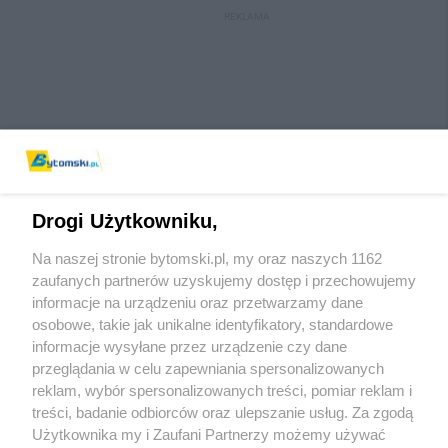
REKLAMA
Drogi Użytkowniku,
Na naszej stronie bytomski.pl, my oraz naszych 1162
Wydawca mediów
lokalnych
zaufanych partnerów uzyskujemy dostęp i przechowujemy
informacje na urządzeniu oraz przetwarzamy dane
osobowe, takie jak unikalne identyfikatory, standardowe
informacje wysyłane przez urządzenie czy dane
przeglądania w celu zapewniania spersonalizowanych
reklam, wybór spersonalizowanych treści, pomiar reklam i
Nie zapomnij
treści, badanie odbiorców oraz ulepszanie usług. Za zgodą
zapoznać się z:
polityką prywatności
regulamin korzystania z portali
Użytkownika my i Zaufani Partnerzy możemy używać
Twoje
miasto
Skontaktuj się
z nami