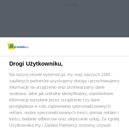
REKLAMA
Drogi Użytkowniku,
Na naszej stronie bytomski.pl, my oraz naszych 1160
Wydawca mediów
lokalnych
zaufanych partnerów uzyskujemy dostęp i przechowujemy
informacje na urządzeniu oraz przetwarzamy dane
osobowe, takie jak unikalne identyfikatory, standardowe
informacje wysyłane przez urządzenie czy dane
przeglądania w celu zapewniania spersonalizowanych
reklam, wybór spersonalizowanych treści, pomiar reklam i
Nie zapomnij
treści, badanie odbiorców oraz ulepszanie usług. Za zgodą
zapoznać się z:
polityką prywatności
regulamin korzystania z portali
Użytkownika my i Zaufani Partnerzy możemy używać
Twoje
miasto
Skontaktuj się
z nami