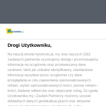
Drogi Użytkowniku,
Na naszej stronie bytomski.pl, my oraz naszych 1162
Wydawca mediów
lokalnych
zaufanych partnerów uzyskujemy dostęp i przechowujemy
informacje na urządzeniu oraz przetwarzamy dane
osobowe, takie jak unikalne identyfikatory, standardowe
informacje wysyłane przez urządzenie czy dane
przeglądania w celu zapewniania spersonalizowanych
reklam, wybór spersonalizowanych treści, pomiar reklam i
Nie zapomnij
treści, badanie odbiorców oraz ulepszanie usług. Za zgodą
zapoznać się z:
polityką prywatności
regulamin korzystania z portali
Użytkownika my i Zaufani Partnerzy możemy używać
Twoje
miasto
Skontaktuj się
z nami
dokładnych danych geolokalizacyjnych oraz aktywnie
Piekary Śląskie
Kontakt