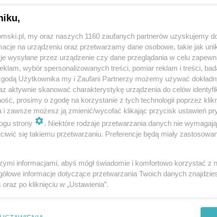
niku,
tomski.pl, my oraz naszych 1160 zaufanych partnerów uzyskujemy do
cje na urządzeniu oraz przetwarzamy dane osobowe, takie jak unika
je wysyłane przez urządzenie czy dane przeglądania w celu zapewn
klam, wybór spersonalizowanych treści, pomiar reklam i treści, bad
 zgodą Użytkownika my i Zaufani Partnerzy możemy używać dokład
az aktywnie skanować charakterystykę urządzenia do celów identyfi
ść, prosimy o zgodę na korzystanie z tych technologii poprzez klikn
a i zawsze możesz ją zmienić/wycofać klikając przycisk ustawień pr
ogu strony
. Niektóre rodzaje przetwarzania danych nie wymagaj
iwić się takiemu przetwarzaniu. Preferencje będą miały zastosowania
szymi informacjami, abyś mógł świadomie i komfortowo korzystać z
gółowe informacje dotyczące przetwarzania Twoich danych znajdzi
s
oraz po kliknięciu w „Ustawienia”.