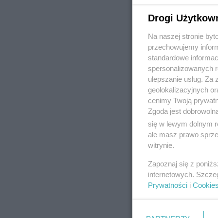
Drogi Użytkow
Na naszej stronie by
REKLAMA
przechowujemy informa
standardowe informac
spersonalizowanych re
ulepszanie usług. Za
geolokalizacyjnych or
cenimy Twoją prywatno
Zgoda jest dobrowoln
się w lewym dolnym r
ale masz prawo sprzec
witrynie.
Zapoznaj się z poniż
internetowych. Szcze
Prywatności
i
Cookie