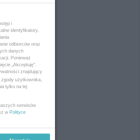
stęp i
REKLAMA
lne identyfikatory,
iania
anie odbiorców oraz
nych danych
kacji. Ponieważ
ięcie „Akceptuję”.
ywatności znajdujący
ą zgody użytkownika,
 tylko na tej
 naszych serwisów
esz w
Polityce