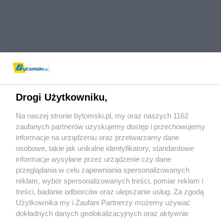
Drogi Użytkowniku,
Na naszej stronie bytomski.pl, my oraz naszych 1162
Wydawca mediów
lokalnych
zaufanych partnerów uzyskujemy dostęp i przechowujemy
informacje na urządzeniu oraz przetwarzamy dane
osobowe, takie jak unikalne identyfikatory, standardowe
informacje wysyłane przez urządzenie czy dane
przeglądania w celu zapewniania spersonalizowanych
reklam, wybór spersonalizowanych treści, pomiar reklam i
Nie zapomnij
treści, badanie odbiorców oraz ulepszanie usług. Za zgodą
zapoznać się z:
polityką prywatności
regulamin korzystania z portali
Użytkownika my i Zaufani Partnerzy możemy używać
Twoje
miasto
Skontaktuj się
z nami
dokładnych danych geolokalizacyjnych oraz aktywnie