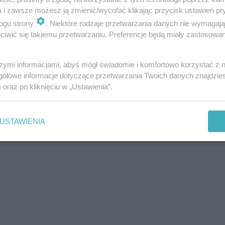
a i zawsze możesz ją zmienić/wycofać klikając przycisk ustawień pr
ogu strony
. Niektóre rodzaje przetwarzania danych nie wymagaj
iwić się takiemu przetwarzaniu. Preferencje będą miały zastosowania
szymi informacjami, abyś mógł świadomie i komfortowo korzystać z
gółowe informacje dotyczące przetwarzania Twoich danych znajdzi
s
oraz po kliknięciu w „Ustawienia”.
USTAWIENIA