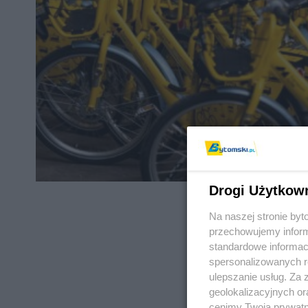
Drogi Użytkow
Na naszej stronie by
przechowujemy informa
standardowe informac
spersonalizowanych re
REKLAMA
ulepszanie usług. Za
geolokalizacyjnych or
cenimy Twoją prywatno