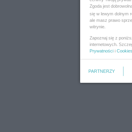
Zgoda jest dobrowoln
się w lewym dolnym r
ale masz prawo sprzec
witrynie.
REKLAMA
Zapoznaj się z poniż
internetowych. Szcze
Prywatności
i
Cookie
PARTNERZY