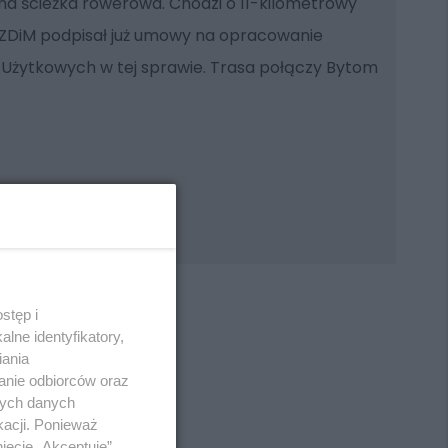
na ścieżka rowerowa. Chodzi o 11-kilometrowy
MZDiM podpisał już umowy na opracowanie
żytkowych w tej sprawie. Trasa połączy Bytom
stęp i
lne identyfikatory,
iania
anie odbiorców oraz
REKLAMA
nych danych
kacji. Ponieważ
ięcie „Akceptuję”.