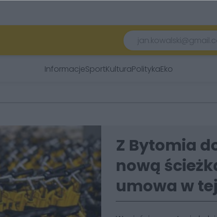
Informacje
Sport
Kultura
Polityka
Eko
Z Bytomia d
nową ścieżk
umowa w tej