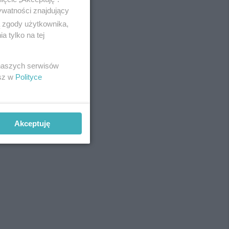
ywatności znajdujący
ą zgody użytkownika,
 tylko na tej
REKLAMA
 naszych serwisów
esz w
Polityce
Akceptuję