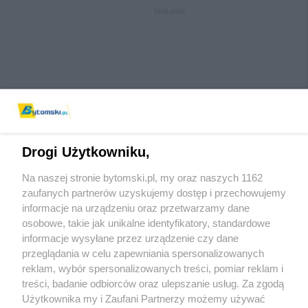
REKLAMA
Drogi Użytkowniku,
Na naszej stronie bytomski.pl, my oraz naszych 1162
Wydawca mediów
lokalnych
zaufanych partnerów uzyskujemy dostęp i przechowujemy
informacje na urządzeniu oraz przetwarzamy dane
osobowe, takie jak unikalne identyfikatory, standardowe
informacje wysyłane przez urządzenie czy dane
przeglądania w celu zapewniania spersonalizowanych
reklam, wybór spersonalizowanych treści, pomiar reklam i
Nie zapomnij
treści, badanie odbiorców oraz ulepszanie usług. Za zgodą
zapoznać się z:
polityką prywatności
regulamin korzystania z portali
Użytkownika my i Zaufani Partnerzy możemy używać
Twoje
miasto
Skontaktuj się
z nami