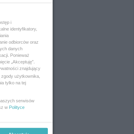
stęp i
REKLAMA
lne identyfikatory,
iania
anie odbiorców oraz
nych danych
kacji. Ponieważ
ięcie „Akceptuję”.
ywatności znajdujący
ą zgody użytkownika,
 tylko na tej
 naszych serwisów
esz w
Polityce