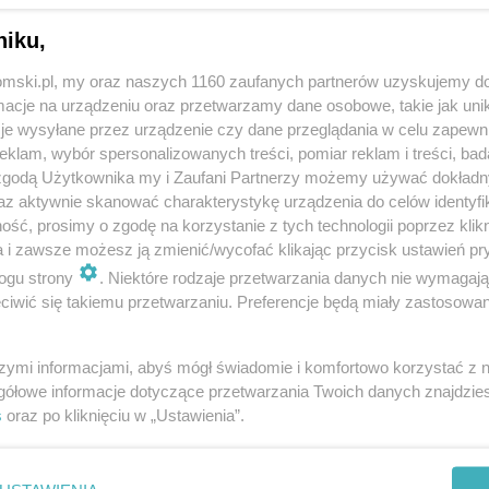
niku,
tomski.pl, my oraz naszych 1160 zaufanych partnerów uzyskujemy do
cje na urządzeniu oraz przetwarzamy dane osobowe, takie jak unika
je wysyłane przez urządzenie czy dane przeglądania w celu zapewn
klam, wybór spersonalizowanych treści, pomiar reklam i treści, bad
 zgodą Użytkownika my i Zaufani Partnerzy możemy używać dokład
az aktywnie skanować charakterystykę urządzenia do celów identyfi
ść, prosimy o zgodę na korzystanie z tych technologii poprzez klikn
a i zawsze możesz ją zmienić/wycofać klikając przycisk ustawień pr
ogu strony
. Niektóre rodzaje przetwarzania danych nie wymagaj
iwić się takiemu przetwarzaniu. Preferencje będą miały zastosowania
szymi informacjami, abyś mógł świadomie i komfortowo korzystać z
gółowe informacje dotyczące przetwarzania Twoich danych znajdzi
s
oraz po kliknięciu w „Ustawienia”.