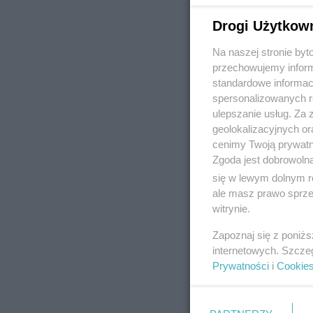
Drogi Użytkow
Na naszej stronie by
REKLAMA
przechowujemy informa
standardowe informac
spersonalizowanych re
ulepszanie usług. Za
geolokalizacyjnych or
cenimy Twoją prywatno
Zgoda jest dobrowoln
się w lewym dolnym r
ale masz prawo sprzec
witrynie.
Zapoznaj się z poniż
internetowych. Szcze
Prywatności
i
Cookie