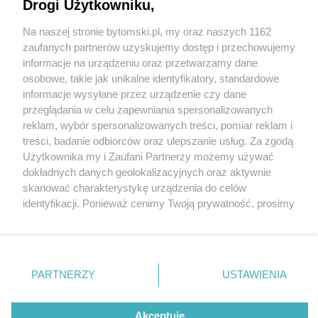
Drogi Użytkowniku,
Na naszej stronie bytomski.pl, my oraz naszych 1162
Wydawca mediów
lokalnych
zaufanych partnerów uzyskujemy dostęp i przechowujemy
informacje na urządzeniu oraz przetwarzamy dane
osobowe, takie jak unikalne identyfikatory, standardowe
informacje wysyłane przez urządzenie czy dane
przeglądania w celu zapewniania spersonalizowanych
3 / 0
reklam, wybór spersonalizowanych treści, pomiar reklam i
Nie zapomnij
treści, badanie odbiorców oraz ulepszanie usług. Za zgodą
zapoznać się z:
polityką prywatności
regulamin korzystania z portali
Użytkownika my i Zaufani Partnerzy możemy używać
Twoje
miasto
Skontakuj się
z nami
dokładnych danych geolokalizacyjnych oraz aktywnie
Piekary Śląskie
Kontakt
skanować charakterystykę urządzenia do celów
Chorzów
Wydawca
identyfikacji. Ponieważ cenimy Twoją prywatność, prosimy
Tarnowskie Góry
Pogoda
Ruda Śląska
Noclegi
o zgodę na korzystanie z tych technologii poprzez
Świętochłowice
Reklama
kliknięcie „Akceptuję”. Zgoda jest dobrowolna i zawsze
Tychy
Redakcja
możesz ją zmienić/wycofać klikając przycisk ustawień
Bytom
Katowice
prywatności znajdujący się w lewym dolnym rogu strony
REKLAMA
PARTNERZY
USTAWIENIA
Gliwice
. Niektóre rodzaje przetwarzania danych nie wymagają
Zabrze
Zagłębie
zgody użytkownika, ale masz prawo sprzeciwić się
takiemu przetwarzaniu. Preferencje będą miały
Akceptuję