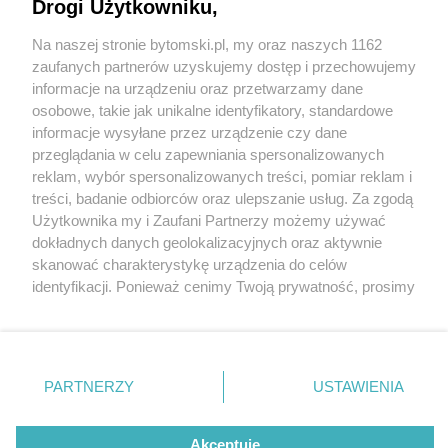
Drogi Użytkowniku,
Na naszej stronie bytomski.pl, my oraz naszych 1162
Wydawca mediów
lokalnych
zaufanych partnerów uzyskujemy dostęp i przechowujemy
informacje na urządzeniu oraz przetwarzamy dane
osobowe, takie jak unikalne identyfikatory, standardowe
informacje wysyłane przez urządzenie czy dane
przeglądania w celu zapewniania spersonalizowanych
5 / 0
reklam, wybór spersonalizowanych treści, pomiar reklam i
Nie zapomnij
treści, badanie odbiorców oraz ulepszanie usług. Za zgodą
zapoznać się z:
polityką prywatności
regulamin korzystania z portali
Użytkownika my i Zaufani Partnerzy możemy używać
Twoje
miasto
Skontakuj się
z nami
dokładnych danych geolokalizacyjnych oraz aktywnie
Piekary Śląskie
Kontakt
skanować charakterystykę urządzenia do celów
Chorzów
Wydawca
identyfikacji. Ponieważ cenimy Twoją prywatność, prosimy
Tarnowskie Góry
Pogoda
Ruda Śląska
Noclegi
o zgodę na korzystanie z tych technologii poprzez
Świętochłowice
Reklama
kliknięcie „Akceptuję”. Zgoda jest dobrowolna i zawsze
Tychy
Redakcja
możesz ją zmienić/wycofać klikając przycisk ustawień
Bytom
Katowice
prywatności znajdujący się w lewym dolnym rogu strony
REKLAMA
PARTNERZY
USTAWIENIA
Gliwice
. Niektóre rodzaje przetwarzania danych nie wymagają
Zabrze
Zagłębie
zgody użytkownika, ale masz prawo sprzeciwić się
takiemu przetwarzaniu. Preferencje będą miały
Akceptuję