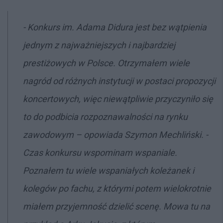
-
Konkurs im. Adama Didura jest bez wątpienia
jednym z najważniejszych i najbardziej
prestiżowych w Polsce. Otrzymałem wiele
nagr
ó
d od różnych instytucji w postaci propozycji
koncertowych, więc niewątpliwie przyczynił
o si
ę
to do podbicia rozpoznawalności na rynku
zawodowym –
opowiada Szymon Mechliński. -
Czas konkursu wspominam wspaniale.
Poznałem tu wiele wspaniałych koleżanek i
koleg
ó
w po fachu, z kt
ó
rymi potem wielokrotnie
miałem przyjemność dzielić
scen
ę. Mowa tu na