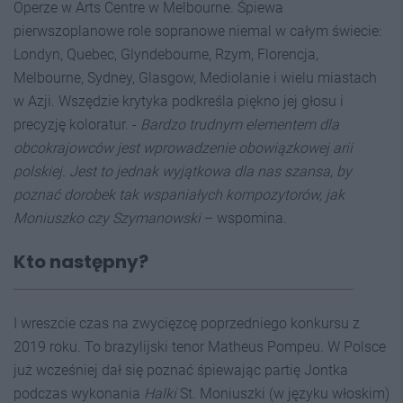
Operze w Arts Centre w Melbourne. Śpiewa
pierwszoplanowe role sopranowe niemal w całym świecie:
Londyn, Quebec, Glyndebourne, Rzym, Florencja,
Melbourne, Sydney, Glasgow, Mediolanie i wielu miastach
w Azji. Wszędzie krytyka podkreśla piękno jej głosu i
precyzję koloratur. -
Bardzo trudnym elementem dla
obcokrajowc
ó
w jest wprowadzenie obowiązkowej arii
polskiej. Jest to jednak wyjątkowa dla nas szansa, by
poznać dorobek tak wspaniałych kompozytor
ó
w, jak
Moniuszko czy Szymanowski
– wspomina.
Kto nastę
pny?
I wreszcie czas na zwycięzcę poprzedniego konkursu z
2019 roku. To brazylijski tenor Matheus Pompeu. W Polsce
już wcześniej dał się poznać śpiewając partię Jontka
podczas wykonania
Halki
St. Moniuszki (w języku włoskim)