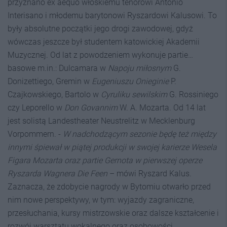
przyznano ex aequo włoskiemu tenorowi Antonio
Interisano i młodemu barytonowi Ryszardowi Kalusowi. To
były absolutne początki jego drogi zawodowej, gdyż
wówczas jeszcze był studentem katowickiej Akademii
Muzycznej. Od lat z powodzeniem wykonuje partie…
basowe m.in.: Dulcamara w
Napoju miłosnym
G.
Donizettiego, Gremin w
Eugeniuszu Onieginie
P.
Czajkowskiego, Bartolo w
Cyruliku sewilskim
G. Rossiniego
czy Leporello w
Don Govannim
W. A. Mozarta. Od 14 lat
jest solistą Landestheater Neustrelitz w Mecklenburg
Vorpommern. -
W nadchodzącym sezonie będę też między
innymi śpiewał w piątej produkcji w swojej karierze Wesela
Figara Mozarta oraz partie Gernota w pierwszej operze
Ryszarda Wagnera Die Feen
– mówi Ryszard Kalus.
Zaznacza, że zdobycie nagrody w Bytomiu otwarło przed
nim nowe perspektywy, w tym: wyjazdy zagraniczne,
przesłuchania, kursy mistrzowskie oraz dalsze kształcenie i
rozwój warsztatu wokalnego oraz osobowości