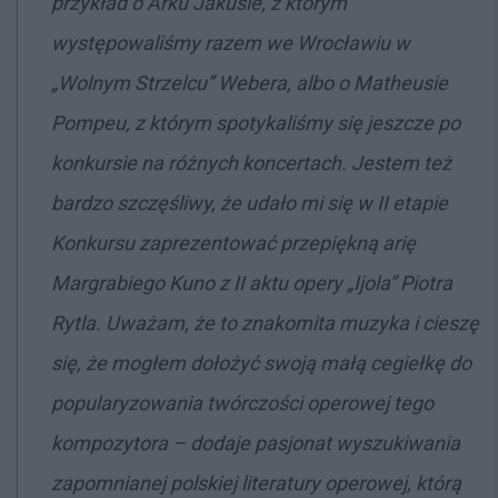
przykład o Arku Jakusie, z kt
ó
rym
występowaliśmy razem we Wrocławiu w
„Wolnym Strzelcu” Webera, albo o Matheusie
Pompeu, z kt
ó
rym spotykaliśmy się jeszcze po
konkursie na różnych koncertach. Jestem też
bardzo szczęśliwy, że udał
o mi si
ę w II etapie
Konkursu zaprezentować przepiękną arię
Margrabiego Kuno z II aktu opery „Ijola” Piotra
Rytla. Uważam, że to znakomita muzyka i cieszę
się, że mogł
em do
łożyć swoją małą cegiełkę do
popularyzowania tw
ó
rczości operowej tego
kompozytora
– dodaje pasjonat wyszukiwania
zapomnianej polskiej literatury operowej, którą