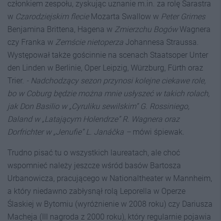
członkiem zespołu, zyskując uznanie m.in. za rolę Sarastra
w
Czarodziejskim flecie
Mozarta Swallow w
Peter Grimes
Benjamina Brittena, Hagena w
Zmierzchu Bog
ó
w
Wagnera
czy Franka w
Zemście nietoperza
Johannesa Straussa.
Występował także gościnnie na scenach Staatsoper Unter
den Linden w Berlinie, Oper Leipzig, Würzburg, Fürth oraz
Trier.
- Nadchodzący sezon przynosi kolejne ciekawe role,
bo w Coburg będzie można mnie usłyszeć w takich rolach,
jak Don Basilio w „Cyruliku sewilskim” G. Rossiniego,
Daland w „Latającym Holendrze” R. Wagnera oraz
Dorfrichter w „
Jenufie
” L. Janáčka –
mówi śpiewak.
Trudno pisać tu o wszystkich laureatach, ale choć
wspomnieć należy jeszcze wśród basów Bartosza
Urbanowicza, pracującego w Nationaltheater w Mannheim,
a który niedawno zabłysnął rolą Leporella w Operze
Ślaskiej w Bytomiu (wyróżnienie w 2008 roku) czy Dariusza
Macheja (III nagroda z 2000 roku), który regularnie pojawia