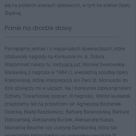
się na polskich scenach operowych, w tym na scenie Opery
Śląskiej.
Panie na drodze sławy
Pamiętajmy jednak i o wspaniałych śpiewaczkach, które
zdobywały nagrody na Konkursie im. A. Didura.
Wspomnieć należy tu, nieżyjącą już, Monikę Swarowską-
Walawską (I nagroda w 1984 r.), wieloletnią solistkę Opery
Krakowskiej, której interpretacja arii Parii St. Moniuszki do
dziś dźwięczy mi w uszach. Na I Konkursie zabłysnął talent
Elżbiety Towarnickiej (sopran, III nagroda). Wśród laureatek
znajdziemy też na przestrzeni lat: Agnieszkę Bochenek-
Osiecką, Beatę Raszkiewicz, Barbarę Baranowską, Barbarę
Dobrzańską, Aleksandrę Buczek, Aleksandrę Kubas,
Marcelinę Beucher czy Justynę Samborską, która tak
opowiadała bezpośrednio po ogłoszeniu wyników III