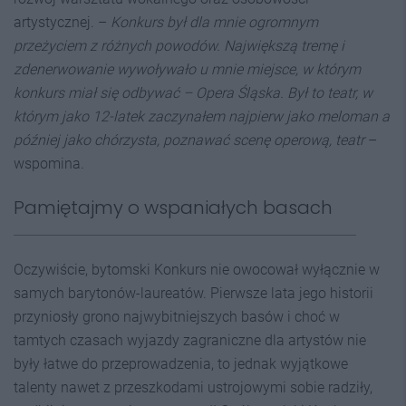
artystycznej. –
Konkurs był dla mnie ogromnym
przeżyciem z różnych powod
ó
w. Największą tremę i
zdenerwowanie wywoływało u mnie miejsce, w kt
ó
rym
konkurs miał się odbywać –
Opera
Śląska. Był to teatr, w
kt
ó
rym jako 12-latek zaczynałem najpierw jako meloman a
później jako ch
ó
rzysta, poznawać
scen
ę operową
, teatr
–
wspomina.
Pamiętajmy o wspaniałych basach
Oczywiście, bytomski Konkurs nie owocował wyłącznie w
samych barytonów-laureatów. Pierwsze lata jego historii
przyniosły grono najwybitniejszych basów i choć w
tamtych czasach wyjazdy zagraniczne dla artystów nie
były łatwe do przeprowadzenia, to jednak wyjątkowe
talenty nawet z przeszkodami ustrojowymi sobie radziły,