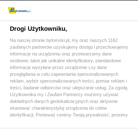
Drogi Użytkowniku,
Na naszej stronie bytomski.pl, my oraz naszych 1162
Wydawca mediów
lokalnych
zaufanych partnerów uzyskujemy dostęp i przechowujemy
informacje na urządzeniu oraz przetwarzamy dane
osobowe, takie jak unikalne identyfikatory, standardowe
informacje wysyłane przez urządzenie czy dane
przeglądania w celu zapewniania spersonalizowanych
reklam, wybór spersonalizowanych treści, pomiar reklam i
Nie zapomnij
treści, badanie odbiorców oraz ulepszanie usług. Za zgodą
zapoznać się z:
polityką prywatności
regulamin korzystania z portali
Użytkownika my i Zaufani Partnerzy możemy używać
Twoje
miasto
Skontaktuj się
z nami
dokładnych danych geolokalizacyjnych oraz aktywnie
Piekary Śląskie
Kontakt
skanować charakterystykę urządzenia do celów
Chorzów
Wydawca
identyfikacji. Ponieważ cenimy Twoją prywatność, prosimy
Tarnowskie Góry
Pogoda
Ruda Śląska
Noclegi
o zgodę na korzystanie z tych technologii poprzez
Świętochłowice
Reklama
kliknięcie „Akceptuję”. Zgoda jest dobrowolna i zawsze
Tychy
Redakcja
możesz ją zmienić/wycofać klikając przycisk ustawień
Bytom