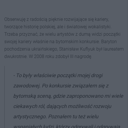
Obserwuję z radością pięknie rozwijające się kariery,
tworzące historię polskiej, ale i światowej wokalistyki.
Trzeba przyznać, że wielu artystów z dumą widzi początki
swojej kariery właśnie na bytomskim konkursie. Baryton
pochodzenia ukraińskiego, Stanisław Kuflyuk był laureatem
dwukrotnie. W 2008 roku zdobył III nagrodę.
-
To były właściwie początki mojej drogi
zawodowej. Po konkursie związał
em si
ę z
bytomską
scen
ą, gdzie zaproponowano mi wiele
ciekawych r
ó
l, dających możliwość rozwoju
artystycznego. Poznałem tu też wielu
wspaniałych ludzi, kt
ó
rzy odgrywali i odgrywają