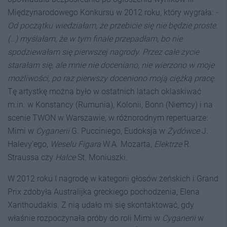
Międzynarodowego Konkursu w 2012 roku, który wygrała:
-
Od początku wiedziałam, że przebicie się nie będzie proste.
(…) myślałam, że w tym finale przepadłam, bo nie
spodziewałam się pierwszej nagrody. Przez całe życie
starałam się, ale mnie nie doceniano, nie wierzono w moje
możliwości, po raz pierwszy doceniono moją ciężką pracę
.
Tę artystkę można było w ostatnich latach oklaskiwać
m.in. w Konstancy (Rumunia), Kolonii, Bonn (Niemcy) i na
scenie TWON w Warszawie, w różnorodnym repertuarze:
Mimi w
Cyganerii
G. Pucciniego, Eudoksja w
Ż
yd
ó
wce
J.
Halevy’ego,
Weselu Figara
W.A. Mozarta,
Elektrze
R.
Straussa czy
Halce
St. Moniuszki.
W 2012 roku I nagrodę w kategorii głosów żeńskich i Grand
Prix zdobyła Australijka greckiego pochodzenia, Elena
Xanthoudakis. Z nią udało mi się skontaktować, gdy
właśnie rozpoczynała próby do roli Mimi w
Cyganerii
w