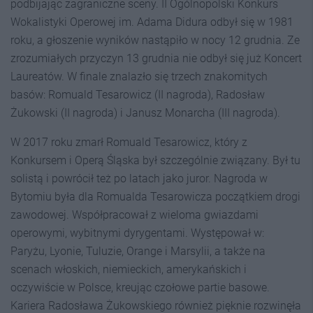
podbijając zagraniczne sceny. II Ogólnopolski Konkurs
Wokalistyki Operowej im. Adama Didura odbył się w 1981
roku, a głoszenie wyników nastąpiło w nocy 12 grudnia. Ze
zrozumiałych przyczyn 13 grudnia nie odbył się już Koncert
Laureatów. W finale znalazło się trzech znakomitych
basów: Romuald Tesarowicz (II nagroda), Radosław
Żukowski (II nagroda) i Janusz Monarcha (III nagroda).
W 2017 roku zmarł Romuald Tesarowicz, który z
Konkursem i Operą Śląska był szczególnie związany. Był tu
solistą i powrócił też po latach jako juror. Nagroda w
Bytomiu była dla Romualda Tesarowicza początkiem drogi
zawodowej. Współpracował z wieloma gwiazdami
operowymi, wybitnymi dyrygentami. Występował w:
Paryżu, Lyonie, Tuluzie, Orange i Marsylii, a także na
scenach włoskich, niemieckich, amerykańskich i
oczywiście w Polsce, kreując czołowe partie basowe.
Kariera Radosława Żukowskiego również pięknie rozwinęła