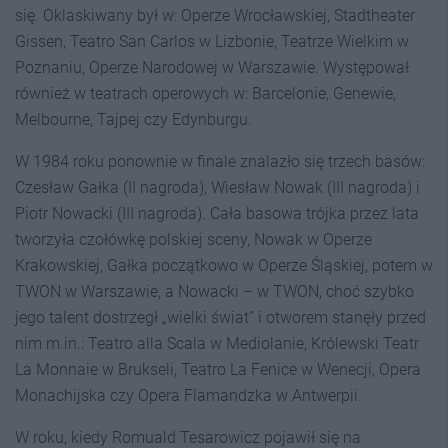
się. Oklaskiwany był w: Operze Wrocławskiej, Stadtheater
Gissen, Teatro San Carlos w Lizbonie, Teatrze Wielkim w
Poznaniu, Operze Narodowej w Warszawie. Występował
również w teatrach operowych w: Barcelonie, Genewie,
Melbourne, Tajpej czy Edynburgu.
W 1984 roku ponownie w finale znalazło się trzech basów:
Czesław Gałka (II nagroda), Wiesław Nowak (III nagroda) i
Piotr Nowacki (III nagroda). Cała basowa trójka przez lata
tworzyła czołówkę polskiej sceny, Nowak w Operze
Krakowskiej, Gałka początkowo w Operze Śląskiej, potem w
TWON w Warszawie, a Nowacki – w TWON, choć szybko
jego talent dostrzegł „wielki świat” i otworem stanęły przed
nim m.in.: Teatro alla Scala w Mediolanie, Królewski Teatr
La Monnaie w Brukseli, Teatro La Fenice w Wenecji, Opera
Monachijska czy Opera Flamandzka w Antwerpii.
W roku, kiedy Romuald Tesarowicz pojawił się na