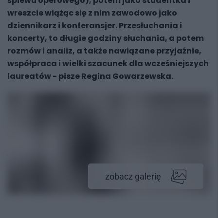
śpiewu operowego), potem jako studentka i
wreszcie wiążąc się z nim zawodowo jako
dziennikarz i konferansjer. Przesłuchania i
koncerty, to długie godziny słuchania, a potem
rozmów i analiz, a także nawiązane przyjaźnie,
współpraca i wielki szacunek dla wcześniejszych
laureatów - pisze Regina Gowarzewska.
zobacz galerię