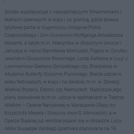
Solista współpracuje z najważniejszymi filharmoniami i
teatrami operowymi w kraju i za granicą, gdzie śpiewa
tytułowe partie w
Eugeniuszu Onieginie
Piotra
Czajkowskiego i
Don Giovannim
Wolfganga Amadeusza
Mozarta, a także m.in. Miecznika w
Strasznym dworze
i
Janusza w
Halce
Stanisława Moniuszki, Figara w
Cyruliku
sewilskim
Gioacchino Rossiniego
,
Lorda Ashtona w
Łucji z
Lammermoor
Gaetano Donizettiego czy Sharplessa w
Madama Butterfly
Giacomo Pucciniego. Bierze udział w
wielu festiwalach, w kraju i na świecie, m.in. w: Szwecji,
Wielkiej Brytanii, Estonii czy Niemczech. Najbliższe jego
plany zawodowe to m.in. udział w spektaklach w Teatrze
Wielkim – Operze Narodowej w Warszawie (
Ślepy tor
Krzysztofa Meyera i S
traszny dw
ó
r
S. Moniuszki), a w
Operze Śląskiej już wkrótce pojawi się w obsadzie
Luizy
Miller
Giuseppe Verdiego (premiera planowana na 16