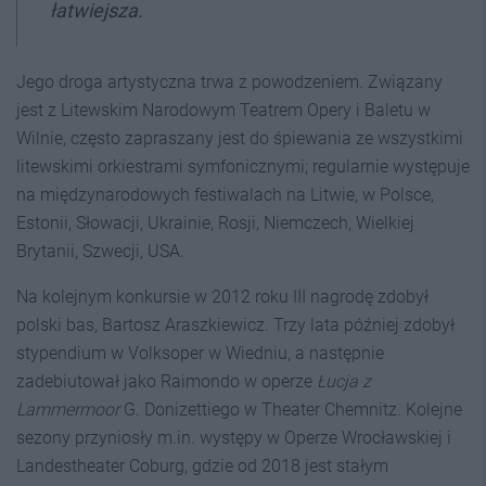
łatwiejsza.
Jego droga artystyczna trwa z powodzeniem. Związany
jest z Litewskim Narodowym Teatrem Opery i Baletu w
Wilnie, często zapraszany jest do śpiewania ze wszystkimi
litewskimi orkiestrami symfonicznymi; regularnie występuje
na międzynarodowych festiwalach na Litwie, w Polsce,
Estonii, Słowacji, Ukrainie, Rosji, Niemczech, Wielkiej
Brytanii, Szwecji, USA.
Na kolejnym konkursie w 2012 roku III nagrodę zdobył
polski bas, Bartosz Araszkiewicz. Trzy lata później zdobył
stypendium w Volksoper w Wiedniu, a następnie
zadebiutował jako Raimondo w operze
Łucja z
Lammermoor
G. Donizettiego w Theater Chemnitz. Kolejne
sezony przyniosły m.in. występy w Operze Wrocławskiej i
Landestheater Coburg, gdzie od 2018 jest stałym