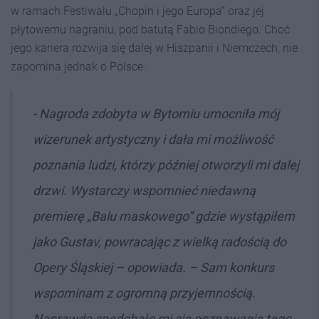
w ramach Festiwalu „Chopin i jego Europa” oraz jej
płytowemu nagraniu, pod batutą Fabio Biondiego. Choć
jego kariera rozwija się dalej w Hiszpanii i Niemczech, nie
zapomina jednak o Polsce.
-
Nagroda zdobyta w Bytomiu umocniła m
ó
j
wizerunek artystyczny i dał
a mi mo
żliwość
poznania ludzi, kt
ó
rzy później otworzyli mi dalej
drzwi. Wystarczy wspomnieć niedawną
premier
ę „Balu maskowego” gdzie wystąpiłem
jako Gustav, powracając z wielką
rado
ścią do
Opery Śląskiej
– opowiada. –
Sam konkurs
wspominam z ogromną przyjemnością.
Naprawdę spodobał
o mi si
ę poznawanie tego