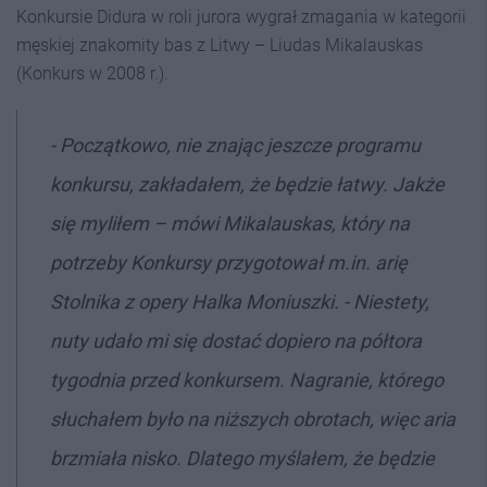
Konkursie Didura w roli jurora wygrał zmagania w kategorii
męskiej znakomity bas z Litwy – Liudas Mikalauskas
(Konkurs w 2008 r.).
-
Początkowo, nie znając jeszcze programu
konkursu, zakł
ada
łem, że będzie łatwy. Jakże
się myliłem
– mówi Mikalauskas, który na
potrzeby Konkursy przygotował m.in. arię
Stolnika z opery Halka Moniuszki
. - Niestety,
nuty udał
o mi si
ę dostać dopiero na półtora
tygodnia przed konkursem. Nagranie, kt
ó
rego
sł
ucha
łem było na niższych obrotach, więc aria
brzmiała nisko. Dlatego myślałem, że będzie