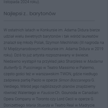
listopada 2024 roku).
Najlepsi z… barytonów
W ostatnich latach w Konkursie im. Adama Didura bierze
udział wielu świetnych barytonów i tak wśród laureatów
znalazł się młody Polak, Szymon Mechliński (III nagroda na
IV Międzynarodowym Konkursie im. Adama Didura w 2019
roku). Dziś to już artysta rozpoznawany w świecie.
Niedawno wystąpił na przykład jako Sharpless w
Madama
Butterfly
G. Pucciniego w Teatro Massimo w Palermo,
często gości też w warszawskim TWON, gdzie niedługo
zaśpiewa partię Paolo w operze
Simon Boccanegra
G.
Verdiego, Wśród jego najbliższych planów znajdziemy
również Walentego w
Fauście
Ch. Gounoda w Canadian
Opera Company w Toronto czy Lord Cecil w operze G.
Donizettiego
Maria Stuarda
w Teatro Real w Madrycie.