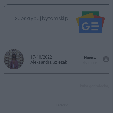
Subskrybuj bytomski.pl
17/10/2022
Napisz
Aleksandra
Szlęzak
do mnie
kuba goniwiecha,
REKLAMA