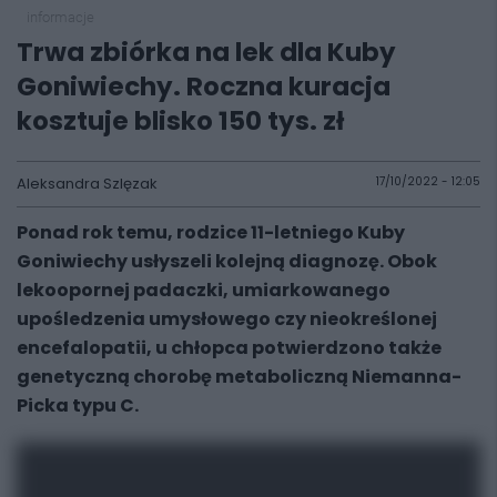
informacje
Trwa zbiórka na lek dla Kuby
Goniwiechy. Roczna kuracja
kosztuje blisko 150 tys. zł
Aleksandra Szlęzak
17/10/2022 - 12:05
Ponad rok temu, rodzice 11-letniego Kuby
Goniwiechy usłyszeli kolejną diagnozę. Obok
lekoopornej padaczki, umiarkowanego
upośledzenia umysłowego czy nieokreślonej
encefalopatii, u chłopca potwierdzono także
genetyczną chorobę metaboliczną Niemanna-
Picka typu C.