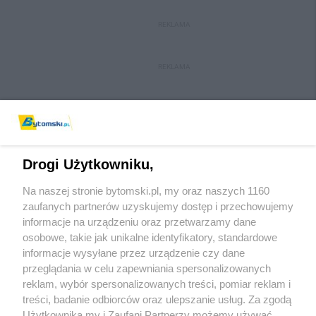
REKLAMA
REKLAMA
Drogi Użytkowniku,
Na naszej stronie bytomski.pl, my oraz naszych 1160
Wydawca mediów
lokalnych
zaufanych partnerów uzyskujemy dostęp i przechowujemy
informacje na urządzeniu oraz przetwarzamy dane
osobowe, takie jak unikalne identyfikatory, standardowe
informacje wysyłane przez urządzenie czy dane
przeglądania w celu zapewniania spersonalizowanych
reklam, wybór spersonalizowanych treści, pomiar reklam i
Nie zapomnij
treści, badanie odbiorców oraz ulepszanie usług. Za zgodą
zapoznać się z:
polityką prywatności
regulamin korzystania z portali
Użytkownika my i Zaufani Partnerzy możemy używać