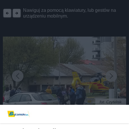
REKLAMA
Nawiguj za pomocą klawiatury, lub gestów na
urządzeniu mobilnym.
fot: Czytelnik
Trwają prace służb na ul. Strzelców Bytomskich w