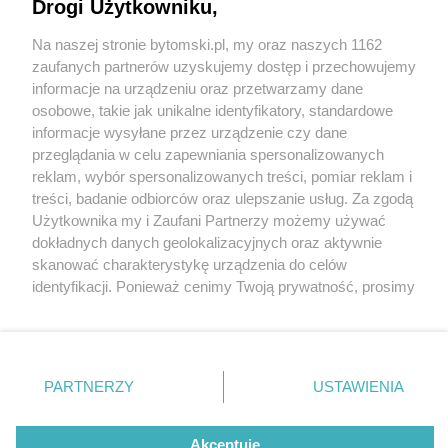
Bytomiu. Kierowca uderzył w motocyklistę
Drogi Użytkowniku,
Na naszej stronie bytomski.pl, my oraz naszych 1162
Wydawca mediów
lokalnych
zaufanych partnerów uzyskujemy dostęp i przechowujemy
informacje na urządzeniu oraz przetwarzamy dane
osobowe, takie jak unikalne identyfikatory, standardowe
informacje wysyłane przez urządzenie czy dane
3 / 6
przeglądania w celu zapewniania spersonalizowanych
reklam, wybór spersonalizowanych treści, pomiar reklam i
Helikopter LPR
Nie zapomnij
treści, badanie odbiorców oraz ulepszanie usług. Za zgodą
zapoznać się z:
polityką prywatności
regulamin korzystania z portali
Użytkownika my i Zaufani Partnerzy możemy używać
Twoje
miasto
Skontakuj się
z nami
dokładnych danych geolokalizacyjnych oraz aktywnie
Na miejscu wypadku lądował helikopter LPR
Piekary Śląskie
Kontakt
skanować charakterystykę urządzenia do celów
Chorzów
Wydawca
identyfikacji. Ponieważ cenimy Twoją prywatność, prosimy
Tarnowskie Góry
Pogoda
Ruda Śląska
Noclegi
o zgodę na korzystanie z tych technologii poprzez
Świętochłowice
Reklama
kliknięcie „Akceptuję”. Zgoda jest dobrowolna i zawsze
Tychy
Redakcja
możesz ją zmienić/wycofać klikając przycisk ustawień
Bytom
Katowice
prywatności znajdujący się w lewym dolnym rogu strony
REKLAMA
PARTNERZY
USTAWIENIA
Gliwice
. Niektóre rodzaje przetwarzania danych nie wymagają
Zabrze
Zagłębie
zgody użytkownika, ale masz prawo sprzeciwić się
takiemu przetwarzaniu. Preferencje będą miały
Akceptuję