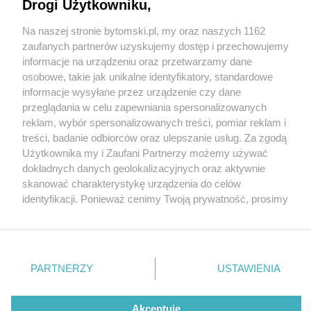
Drogi Użytkowniku,
Ulica Piekarska nieprzejezdna. Wykoleił się
tramwaj i uderzył w taksówkę
Na naszej stronie bytomski.pl, my oraz naszych 1162
Wydawca mediów
lokalnych
zaufanych partnerów uzyskujemy dostęp i przechowujemy
informacje na urządzeniu oraz przetwarzamy dane
osobowe, takie jak unikalne identyfikatory, standardowe
informacje wysyłane przez urządzenie czy dane
5 / 11
przeglądania w celu zapewniania spersonalizowanych
Tramwaj się wykoleił i
reklam, wybór spersonalizowanych treści, pomiar reklam i
Nie zapomnij
treści, badanie odbiorców oraz ulepszanie usług. Za zgodą
zapoznać się z:
polityką prywatności
regulamin korzystania z portali
uderzył w taksówkę
Użytkownika my i Zaufani Partnerzy możemy używać
Twoje
miasto
Skontakuj się
z nami
dokładnych danych geolokalizacyjnych oraz aktywnie
Piekary Śląskie
Kontakt
skanować charakterystykę urządzenia do celów
Chorzów
Wydawca
Prawdopodobnie utrudnienia potrwają do godz. 15.02
identyfikacji. Ponieważ cenimy Twoją prywatność, prosimy
Tarnowskie Góry
Pogoda
Ruda Śląska
Noclegi
o zgodę na korzystanie z tych technologii poprzez
Świętochłowice
Reklama
kliknięcie „Akceptuję”. Zgoda jest dobrowolna i zawsze
Tychy
Redakcja
możesz ją zmienić/wycofać klikając przycisk ustawień
Bytom
Katowice
prywatności znajdujący się w lewym dolnym rogu strony
REKLAMA
PARTNERZY
USTAWIENIA
Gliwice
. Niektóre rodzaje przetwarzania danych nie wymagają
Zabrze
Zagłębie
zgody użytkownika, ale masz prawo sprzeciwić się
takiemu przetwarzaniu. Preferencje będą miały
Akceptuję