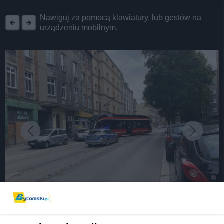
REKLAMA
Nawiguj za pomocą klawiatury, lub gestów na
urządzeniu mobilnym.
fot: