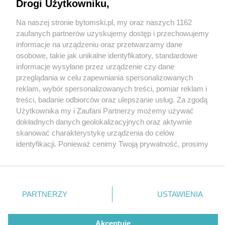
Drogi Użytkowniku,
Na naszej stronie bytomski.pl, my oraz naszych 1162
Wydawca mediów
lokalnych
zaufanych partnerów uzyskujemy dostęp i przechowujemy
informacje na urządzeniu oraz przetwarzamy dane
osobowe, takie jak unikalne identyfikatory, standardowe
informacje wysyłane przez urządzenie czy dane
przeglądania w celu zapewniania spersonalizowanych
4 / 0
reklam, wybór spersonalizowanych treści, pomiar reklam i
Nie zapomnij
treści, badanie odbiorców oraz ulepszanie usług. Za zgodą
zapoznać się z:
polityką prywatności
regulamin korzystania z portali
Użytkownika my i Zaufani Partnerzy możemy używać
Twoje
miasto
Skontakuj się
z nami
dokładnych danych geolokalizacyjnych oraz aktywnie
Piekary Śląskie
Kontakt
skanować charakterystykę urządzenia do celów
Chorzów
Wydawca
identyfikacji. Ponieważ cenimy Twoją prywatność, prosimy
Tarnowskie Góry
Pogoda
Ruda Śląska
Noclegi
o zgodę na korzystanie z tych technologii poprzez
Świętochłowice
Reklama
kliknięcie „Akceptuję”. Zgoda jest dobrowolna i zawsze
Tychy
Redakcja
możesz ją zmienić/wycofać klikając przycisk ustawień
Bytom
Katowice
prywatności znajdujący się w lewym dolnym rogu strony
REKLAMA
PARTNERZY
USTAWIENIA
Gliwice
. Niektóre rodzaje przetwarzania danych nie wymagają
Zabrze
Zagłębie
zgody użytkownika, ale masz prawo sprzeciwić się
takiemu przetwarzaniu. Preferencje będą miały
Akceptuję