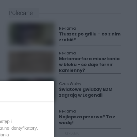
Polecane
Reklama
Tłuszcz po grillu – co z nim
zrobić?
Reklama
Metamorfoza mieszkania
w bloku - co daje fornir
kamienny?
Czas Wolny
Światowe gwiazdy EDM
zagrają w Legendii
Reklama
Najlepsza przerwa? Ta z
stęp i
wodą!
lne identyfikatory,
REKLAMA
iania