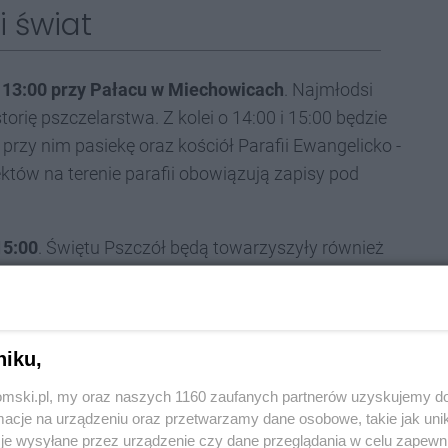
i świat
. 13:00 przy Pałacu w Miechowicach
. Najmłodsi
torię pszczelarstwa. Z kolei o 14:00 i 15:00 będzie
rzy nim pasiekę oraz kościół Parafii Ewangelicko -
tów na terenie parafii obowiązują zapisy pod
15:00
. Świętu Pszczół będą towarzyszyły również
azy Ochotniczej Straży Pożarnej z Górnik, stoiska
tów pszczelich, czy spacer przyrodniczy, który
, rysownik, zajmująca się ilustrowaniem książek i
niku,
rodniczej.
tomski.pl, my oraz naszych 1160 zaufanych partnerów uzyskujemy do
cje na urządzeniu oraz przetwarzamy dane osobowe, takie jak unika
je wysyłane przez urządzenie czy dane przeglądania w celu zapewn