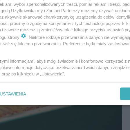
klam, wybór spersonalizowanych treści, pomiar reklam i treści, bad
 zgodą Użytkownika my i Zaufani Partnerzy możemy używać dokład
az aktywnie skanować charakterystykę urządzenia do celów identyfi
ść, prosimy o zgodę na korzystanie z tych technologii poprzez klikn
a i zawsze możesz ją zmienić/wycofać klikając przycisk ustawień pr
ogu strony
. Niektóre rodzaje przetwarzania danych nie wymagaj
iwić się takiemu przetwarzaniu. Preferencje będą miały zastosowania
szymi informacjami, abyś mógł świadomie i komfortowo korzystać z
gółowe informacje dotyczące przetwarzania Twoich danych znajdzi
s
oraz po kliknięciu w „Ustawienia”.
USTAWIENIA