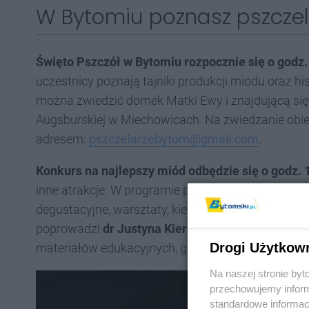
W Bytomiu poznasz pszczel
Święto Pszczół w Bytomiu rozpocznie się o godz
uczestnicy poznają tajniki produkcji miodu oraz his
można zwiedzić domek Matki Ewy i znajdującą się p
Augsburskiej w Miechowicach. Na zwiedzanie obiek
adresem:
pszczelarzebytom@gmail.com
.
Konkurs na najlepszy miód odbędzie się o godz. 
inne atrakcje. W programie przewidziano m.in. pok
degustacyjne, warsztaty, kiermasz miodów i produk
poprowadzi
dr Justyna Kierat
- biolog, edukatorka
Drogi Użytkow
materiałów edukacyjnych, głównie o tematyce przy
Na naszej stronie by
przechowujemy informa
standardowe informac