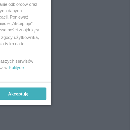
anie odbiorców oraz
nych danych
kacji. Ponieważ
ięcie „Akceptuję”.
ywatności znajdujący
ą zgody użytkownika,
 tylko na tej
 naszych serwisów
esz w
Polityce
Akceptuję