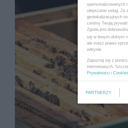
spersonalizowanych re
ulepszanie usług. Za
geolokalizacyjnych or
cenimy Twoją prywatno
Zgoda jest dobrowoln
się w lewym dolnym r
ale masz prawo sprzec
witrynie.
Zapoznaj się z poniż
internetowych. Szcze
Prywatności
i
Cookie
PARTNERZY