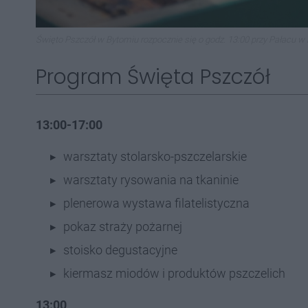
Święto Pszczół w Bytomiu rozpocznie się o godz. 13:00 przy Pałacu w
Program Święta Pszczół
13:00-17:00
warsztaty stolarsko-pszczelarskie
warsztaty rysowania na tkaninie
plenerowa wystawa filatelistyczna
pokaz straży pożarnej
stoisko degustacyjne
kiermasz miodów i produktów pszczelich
13:00