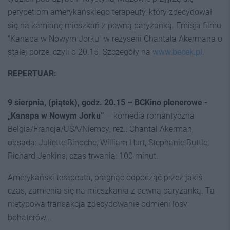
perypetiom amerykańskiego terapeuty, który zdecydował
się na zamianę mieszkań z pewną paryżanką. Emisja filmu
"Kanapa w Nowym Jorku" w reżyserii Chantala Akermana o
stałej porze, czyli o 20.15. Szczegóły na
www.becek.pl
.
REPERTUAR:
9 sierpnia, (piątek), godz. 20.15 –
BCKino plenerowe
-
„Kanapa w Nowym Jorku”
– komedia romantyczna
Belgia/Francja/USA/Niemcy; reż.: Chantal Akerman;
obsada: Juliette Binoche, William Hurt, Stephanie Buttle,
Richard Jenkins; czas trwania: 100 minut.
Amerykański terapeuta, pragnąc odpocząć przez jakiś
czas, zamienia się na mieszkania z pewną paryżanką. Ta
nietypowa transakcja zdecydowanie odmieni losy
bohaterów...