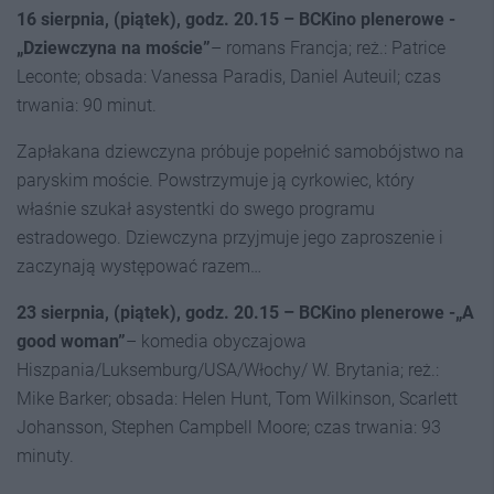
16 sierpnia, (piątek), godz. 20.15 –
BCKino plenerowe -
„Dziewczyna na moście”
– romans Francja; reż.: Patrice
Leconte; obsada: Vanessa Paradis, Daniel Auteuil; czas
trwania: 90 minut.
Zapłakana dziewczyna próbuje popełnić samobójstwo na
paryskim moście. Powstrzymuje ją cyrkowiec, który
właśnie szukał asystentki do swego programu
estradowego. Dziewczyna przyjmuje jego zaproszenie i
zaczynają występować razem…
23 sierpnia, (piątek), godz. 20.15 –
BCKino plenerowe -
„A
good woman”
– komedia obyczajowa
Hiszpania/Luksemburg/USA/Włochy/ W. Brytania; reż.:
Mike Barker; obsada: Helen Hunt, Tom Wilkinson, Scarlett
Johansson, Stephen Campbell Moore; czas trwania: 93
minuty.