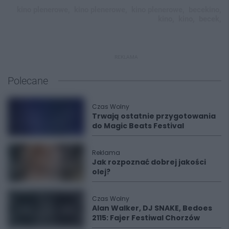
kino plenerowe,
kino plenerowe,
kino plenerowe,
becekino,
kino,
kino,
becek,
REKLAMA
Polecane
Czas Wolny
Trwają ostatnie przygotowania
do Magic Beats Festival
Reklama
Jak rozpoznać dobrej jakości
olej?
Czas Wolny
Alan Walker, DJ SNAKE, Bedoes
2115: Fajer Festiwal Chorzów