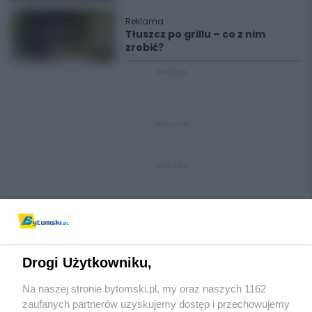
Reklama
Tłuszcz po grillu – co z nim
zrobić?
REKLAMA
REKLAMA
REKLAMA
Drogi Użytkowniku,
Na naszej stronie bytomski.pl, my oraz naszych 1162
Wydawca mediów
lokalnych
zaufanych partnerów uzyskujemy dostęp i przechowujemy