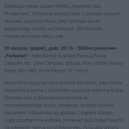
Adaptacja sztuki Oscara Wilde'a „Wachlarz lady
Windermere”. Wytrawna uwodzicielka, z powodu licznych
skandali, opuszcza Nowy Jork i przenosi się do
eleganckiego kurortu we Włoszech. Wkrótce całe
miasteczko mówi tylko o niej...
30 sierpnia, (piątek), godz. 20.15 –
BCKino plenerowe -
„Fortepian”
– melodramat Australia/Francja/Nowa
Zelandia; reż.: Jane Campion; obsada: Holly Hunter, Harvey
Keitel, Sam Neill, Anna Paquin: 121 minut.
Akcja filmu rozgrywa się w połowie XIX wieku. Ada, młoda,
niezamożna panna z dzieckiem, opuszcza rodzinną Anglię.
Wyrusza wraz z dziewięcioletnią córką do
nowozelandzkiego buszu, zabierając ze sobą tytułowy
instrument. Kobieta ma się spotkać z mężem, którego
nigdy przedtem nie widziała, ponieważ ślub został zawarty
na odległość. Niema od szóstego roku życia Ada wyraża