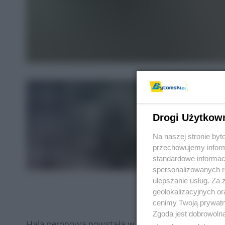
Drogi Użytkow
Na naszej stronie by
przechowujemy informa
standardowe informac
spersonalizowanych re
ulepszanie usług. Za
geolokalizacyjnych or
cenimy Twoją prywatno
Zgoda jest dobrowoln
Hala peronowa powstała w ramach wielkiej kolejow