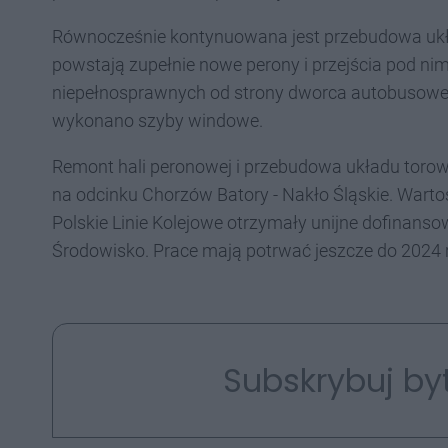
Równocześnie kontynuowana jest przebudowa ukła
powstają zupełnie nowe perony i przejścia pod ni
niepełnosprawnych od strony dworca autobusoweg
wykonano szyby windowe.
Remont hali peronowej i przebudowa układu torowe
na odcinku Chorzów Batory - Nakło Śląskie. Wartoś
Polskie Linie Kolejowe otrzymały unijne dofinanso
Środowisko. Prace mają potrwać jeszcze do 2024 
Subskrybuj by