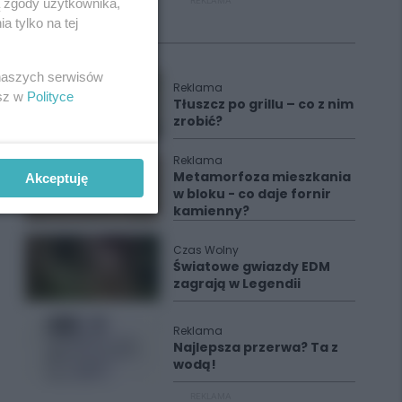
REKLAMA
ą zgody użytkownika,
 tylko na tej
Polecane
 naszych serwisów
Reklama
esz w
Polityce
Tłuszcz po grillu – co z nim
zrobić?
Reklama
Metamorfoza mieszkania
Akceptuję
w bloku - co daje fornir
kamienny?
Czas Wolny
Światowe gwiazdy EDM
zagrają w Legendii
Reklama
Najlepsza przerwa? Ta z
wodą!
REKLAMA