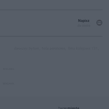
Napisz
do mnie
dworzec bytom,
hala peronowa,
linia kolejowa 131,
REKLAMA
REKLAMA
Twoje
miasto