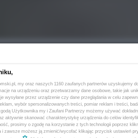
niku,
tomski.pl, my oraz naszych 1160 zaufanych partnerów uzyskujemy do
cje na urządzeniu oraz przetwarzamy dane osobowe, takie jak unika
je wysyłane przez urządzenie czy dane przeglądania w celu zapewn
klam, wybór spersonalizowanych treści, pomiar reklam i treści, bad
 zgodą Użytkownika my i Zaufani Partnerzy możemy używać dokład
az aktywnie skanować charakterystykę urządzenia do celów identyfi
REKLAMA
ść, prosimy o zgodę na korzystanie z tych technologii poprzez klikn
a i zawsze możesz ją zmienić/wycofać klikając przycisk ustawień pr
ej inwestycji rozpoczętej w 1926 roku, a