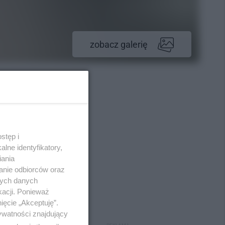
zobacz galerię
stęp i
lne identyfikatory,
iania
anie odbiorców oraz
nych danych
kacji. Ponieważ
ięcie „Akceptuję”.
ywatności znajdujący