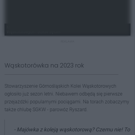
Mariusz Senderowski/Stowarzyszenie Górnośląskich Kolei
Wąskotorowych - SGKW Bytom
REKLAMA
Wąskotorówka na 2023 rok
Stowarzyszenie Górnośląskich Kolei Wąskotorowych
ogłosiło już sezon letni. Niebawem odbędą się pierwsze
przejażdżki popularnymi pociągami. Na torach zobaczymy
także chlubę SGKW - parowóz Ryszard.
- Majówka z koleją wąskotorową? Czemu nie! To