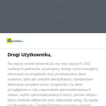
REKLAMA
REKLAMA
Drogi Użytkowniku,
Na naszej stronie bytomski.pl, my oraz naszych 1162
Wydawca mediów
lokalnych
zaufanych partnerów uzyskujemy dostęp i przechowujemy
informacje na urządzeniu oraz przetwarzamy dane
osobowe, takie jak unikalne identyfikatory, standardowe
informacje wysyłane przez urządzenie czy dane
przeglądania w celu zapewniania spersonalizowanych
reklam, wybór spersonalizowanych treści, pomiar reklam i
Nie zapomnij
treści, badanie odbiorców oraz ulepszanie usług. Za zgodą
zapoznać się z:
polityką prywatności
regulamin korzystania z portali
Użytkownika my i Zaufani Partnerzy możemy używać