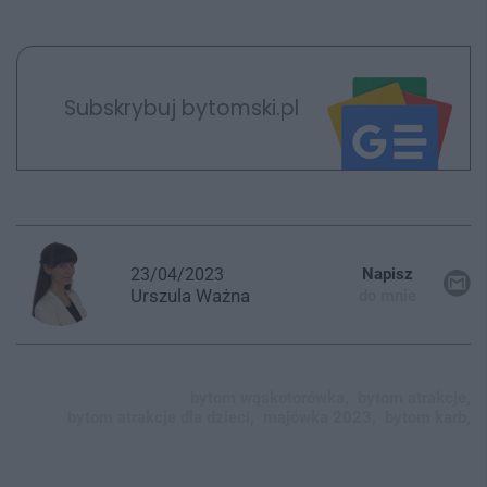
Subskrybuj bytomski.pl
23/04/2023
Napisz
Urszula
Ważna
do mnie
bytom wąskotorówka,
bytom atrakcje,
bytom atrakcje dla dzieci,
majówka 2023,
bytom karb,