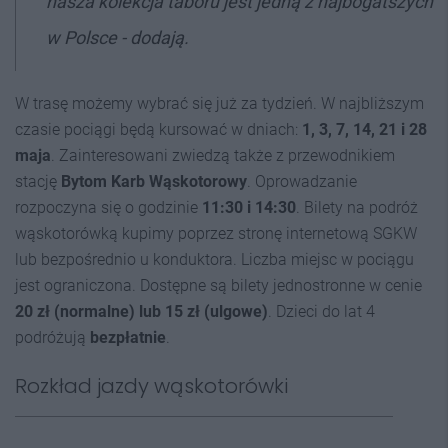
nasza kolekcja taboru jest jedną z najbogatszych
w Polsce - dodają.
W trasę możemy wybrać się już za tydzień. W najbliższym
czasie pociągi będą kursować w dniach:
1, 3, 7, 14, 21 i 28
maja
. Zainteresowani zwiedzą także z przewodnikiem
stację
Bytom Karb Wąskotorowy
. Oprowadzanie
rozpoczyna się o godzinie
11:30 i 14:30
. Bilety na podróż
wąskotorówką kupimy poprzez stronę internetową SGKW
lub bezpośrednio u konduktora. Liczba miejsc w pociągu
jest ograniczona. Dostępne są bilety jednostronne w cenie
20 zł (normalne) lub 15 zł (ulgowe)
. Dzieci do lat 4
podróżują
bezpłatnie
.
Rozkład jazdy wąskotorówki