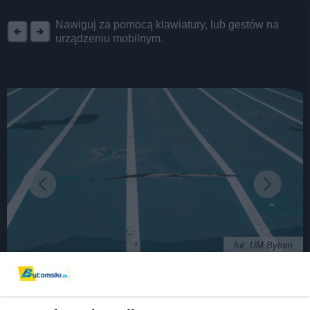
REKLAMA
Nawiguj za pomocą klawiatury, lub gestów na
urządzeniu mobilnym.
fot: UM Bytom
Wielka dziura w basenie. Szkody górnicze