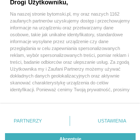
zepsuły sezon letni w Bytomiu
Drogi Użytkowniku,
Na naszej stronie bytomski.pl, my oraz naszych 1162
Wydawca mediów
lokalnych
zaufanych partnerów uzyskujemy dostęp i przechowujemy
informacje na urządzeniu oraz przetwarzamy dane
osobowe, takie jak unikalne identyfikatory, standardowe
informacje wysyłane przez urządzenie czy dane
3 / 4
przeglądania w celu zapewniania spersonalizowanych
reklam, wybór spersonalizowanych treści, pomiar reklam i
Pęknięcie w niecce basenu
Nie zapomnij
treści, badanie odbiorców oraz ulepszanie usług. Za zgodą
zapoznać się z:
polityką prywatności
regulamin korzystania z portali
Użytkownika my i Zaufani Partnerzy możemy używać
sportowego
Twoje
miasto
Skontakuj się
z nami
dokładnych danych geolokalizacyjnych oraz aktywnie
Piekary Śląskie
Kontakt
skanować charakterystykę urządzenia do celów
Chorzów
Wydawca
identyfikacji. Ponieważ cenimy Twoją prywatność, prosimy
Tarnowskie Góry
Pogoda
Ruda Śląska
Noclegi
o zgodę na korzystanie z tych technologii poprzez
Świętochłowice
Reklama
kliknięcie „Akceptuję”. Zgoda jest dobrowolna i zawsze
Tychy
Redakcja
możesz ją zmienić/wycofać klikając przycisk ustawień
Bytom
Katowice
prywatności znajdujący się w lewym dolnym rogu strony
REKLAMA
PARTNERZY
USTAWIENIA
Gliwice
. Niektóre rodzaje przetwarzania danych nie wymagają
Zabrze
Zagłębie
zgody użytkownika, ale masz prawo sprzeciwić się
takiemu przetwarzaniu. Preferencje będą miały
Akceptuję