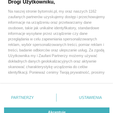
Drogi Użytkowniku,
Na naszej stronie bytomski.pl, my oraz naszych 1162
Wydawca mediów
lokalnych
zaufanych partnerów uzyskujemy dostęp i przechowujemy
informacje na urządzeniu oraz przetwarzamy dane
osobowe, takie jak unikalne identyfikatory, standardowe
informacje wysyłane przez urządzenie czy dane
przeglądania w celu zapewniania spersonalizowanych
3 / 0
reklam, wybór spersonalizowanych treści, pomiar reklam i
Nie zapomnij
treści, badanie odbiorców oraz ulepszanie usług. Za zgodą
zapoznać się z:
polityką prywatności
regulamin korzystania z portali
Użytkownika my i Zaufani Partnerzy możemy używać
Twoje
miasto
Skontakuj się
z nami
dokładnych danych geolokalizacyjnych oraz aktywnie
Piekary Śląskie
Kontakt
skanować charakterystykę urządzenia do celów
Chorzów
Wydawca
identyfikacji. Ponieważ cenimy Twoją prywatność, prosimy
Tarnowskie Góry
Pogoda
Ruda Śląska
Noclegi
o zgodę na korzystanie z tych technologii poprzez
Świętochłowice
Reklama
kliknięcie „Akceptuję”. Zgoda jest dobrowolna i zawsze
Tychy
Redakcja
możesz ją zmienić/wycofać klikając przycisk ustawień
Bytom
Katowice
prywatności znajdujący się w lewym dolnym rogu strony
REKLAMA
PARTNERZY
USTAWIENIA
Gliwice
. Niektóre rodzaje przetwarzania danych nie wymagają
Zabrze
Zagłębie
zgody użytkownika, ale masz prawo sprzeciwić się
takiemu przetwarzaniu. Preferencje będą miały
Akceptuję