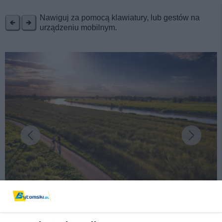
REKLAMA
Nawiguj za pomocą klawiatury, lub gestów na
urządzeniu mobilnym.
fot: K. Rogoziński
Wiosenny, aktywny wypoczynek? Postaw na