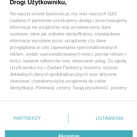
Małopolskę!
Drogi Użytkowniku,
Na naszej stronie bytomski.pl, my oraz naszych 1162
Wydawca mediów
lokalnych
zaufanych partnerów uzyskujemy dostęp i przechowujemy
informacje na urządzeniu oraz przetwarzamy dane
osobowe, takie jak unikalne identyfikatory, standardowe
informacje wysyłane przez urządzenie czy dane
przeglądania w celu zapewniania spersonalizowanych
4 / 13
reklam, wybór spersonalizowanych treści, pomiar reklam i
Nie zapomnij
treści, badanie odbiorców oraz ulepszanie usług. Za zgodą
Wiślana Trasa Rowerowa
zapoznać się z:
polityką prywatności
regulamin korzystania z portali
Użytkownika my i Zaufani Partnerzy możemy używać
Twoje
miasto
Skontakuj się
z nami
dokładnych danych geolokalizacyjnych oraz aktywnie
Piekary Śląskie
Kontakt
skanować charakterystykę urządzenia do celów
Chorzów
Wydawca
identyfikacji. Ponieważ cenimy Twoją prywatność, prosimy
Tarnowskie Góry
Pogoda
Ruda Śląska
Noclegi
o zgodę na korzystanie z tych technologii poprzez
Świętochłowice
Reklama
kliknięcie „Akceptuję”. Zgoda jest dobrowolna i zawsze
Tychy
Redakcja
możesz ją zmienić/wycofać klikając przycisk ustawień
Bytom
Katowice
prywatności znajdujący się w lewym dolnym rogu strony
REKLAMA
PARTNERZY
USTAWIENIA
Gliwice
. Niektóre rodzaje przetwarzania danych nie wymagają
Zabrze
Zagłębie
zgody użytkownika, ale masz prawo sprzeciwić się
takiemu przetwarzaniu. Preferencje będą miały
Akceptuję