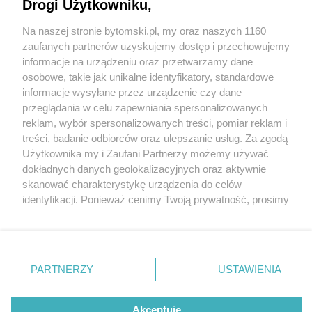
Drogi Użytkowniku,
Na naszej stronie bytomski.pl, my oraz naszych 1160
Wydawca mediów
lokalnych
zaufanych partnerów uzyskujemy dostęp i przechowujemy
informacje na urządzeniu oraz przetwarzamy dane
osobowe, takie jak unikalne identyfikatory, standardowe
informacje wysyłane przez urządzenie czy dane
przeglądania w celu zapewniania spersonalizowanych
2 / 0
reklam, wybór spersonalizowanych treści, pomiar reklam i
Nie zapomnij
treści, badanie odbiorców oraz ulepszanie usług. Za zgodą
zapoznać się z:
polityką prywatności
regulamin korzystania z portali
Użytkownika my i Zaufani Partnerzy możemy używać
Twoje
miasto
Skontakuj się
z nami
dokładnych danych geolokalizacyjnych oraz aktywnie
Piekary Śląskie
Kontakt
skanować charakterystykę urządzenia do celów
Chorzów
Wydawca
identyfikacji. Ponieważ cenimy Twoją prywatność, prosimy
Tarnowskie Góry
Pogoda
Ruda Śląska
Noclegi
o zgodę na korzystanie z tych technologii poprzez
Świętochłowice
Reklama
kliknięcie „Akceptuję”. Zgoda jest dobrowolna i zawsze
Tychy
Redakcja
możesz ją zmienić/wycofać klikając przycisk ustawień
Bytom
Katowice
prywatności znajdujący się w lewym dolnym rogu strony
REKLAMA
PARTNERZY
USTAWIENIA
Gliwice
. Niektóre rodzaje przetwarzania danych nie wymagają
Zabrze
Zagłębie
zgody użytkownika, ale masz prawo sprzeciwić się
takiemu przetwarzaniu. Preferencje będą miały
Akceptuję