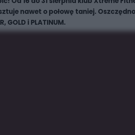
pić! Od 16 do 31 sierpnia klub Xtreme Fi
sztuje nawet o połowę taniej. Oszczędno
R, GOLD i PLATINUM.