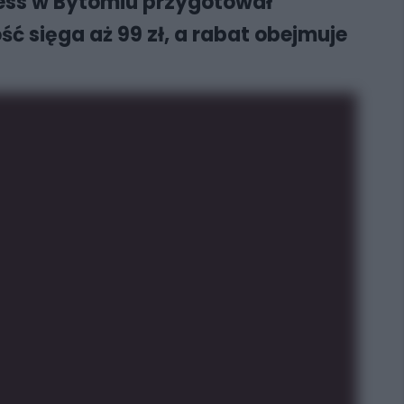
tness w Bytomiu przygotował
ść sięga aż 99 zł, a rabat obejmuje