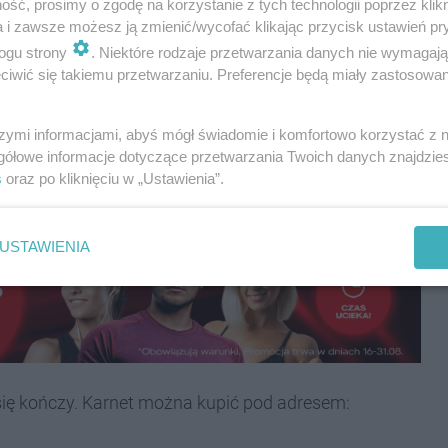
ść, prosimy o zgodę na korzystanie z tych technologii poprzez klikn
jemnie się wspierają i inspirują.
a i zawsze możesz ją zmienić/wycofać klikając przycisk ustawień pr
ogu strony
. Niektóre rodzaje przetwarzania danych nie wymagaj
przygodę z aktywnością fizyczną, czy od lat trenujesz
iwić się takiemu przetwarzaniu. Preferencje będą miały zastosowania
o, dowolne godziny i bogata oferta zajęć pozwalają
szymi informacjami, abyś mógł świadomie i komfortowo korzystać z
gółowe informacje dotyczące przetwarzania Twoich danych znajdzi
ocy. Aby skorzystać z rabatu, wystarczy podczas
s
oraz po kliknięciu w „Ustawienia”.
USTAWIENIA
 się kończy. Karnet można kupić pod adresem: