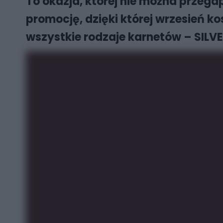
To okazja, której nie można przega
promocję, dzięki której wrzesień ko
wszystkie rodzaje karnetów – SILVE