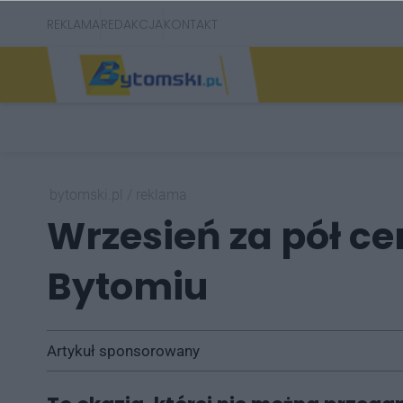
REKLAMA
REDAKCJA
KONTAKT
bytomski.pl
/
reklama
Wrzesień za pół ce
Bytomiu
Artykuł sponsorowany