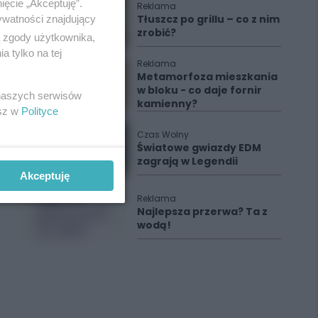
ięcie „Akceptuję”.
Reklama
Tłuszcz po grillu – co z nim
ywatności znajdujący
zrobić?
ą zgody użytkownika,
 tylko na tej
Reklama
Metamorfoza mieszkania
w bloku - co daje fornir
 naszych serwisów
kamienny?
esz w
Polityce
Czas Wolny
Światowe gwiazdy EDM
zagrają w Legendii
Akceptuję
Reklama
Najlepsza przerwa? Ta z
wodą!