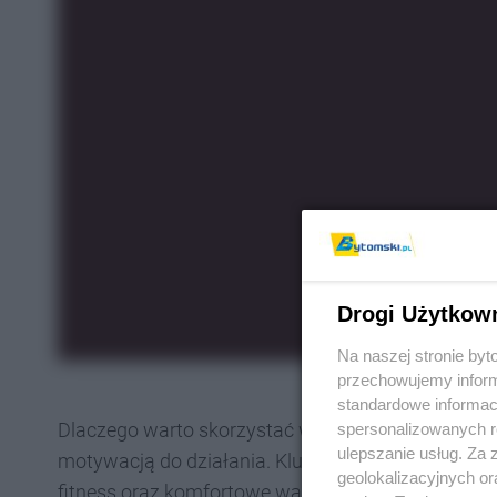
Drogi Użytkow
Na naszej stronie by
przechowujemy informa
standardowe informac
Dlaczego warto skorzystać właśnie teraz? To idea
spersonalizowanych re
ulepszanie usług. Za
motywacją do działania. Klub oferuje dostęp do n
geolokalizacyjnych or
fitness oraz komfortowe warunki do pracy nad kond