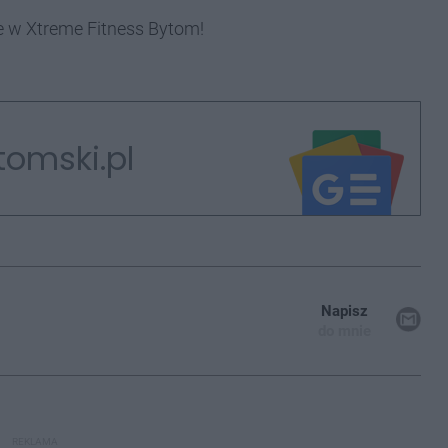
e w Xtreme Fitness Bytom!
tomski.pl
Napisz
do mnie
REKLAMA