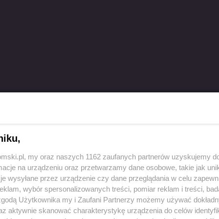
niku,
tomski.pl, my oraz naszych 1162 zaufanych partnerów uzyskujemy do
cje na urządzeniu oraz przetwarzamy dane osobowe, takie jak unika
je wysyłane przez urządzenie czy dane przeglądania w celu zapewn
lny moment, by wejść w nowy miesiąc z energią i
klam, wybór spersonalizowanych treści, pomiar reklam i treści, bad
 zgodą Użytkownika my i Zaufani Partnerzy możemy używać dokład
owoczesnych stref treningowych, szeroką gamę zajęć
az aktywnie skanować charakterystykę urządzenia do celów identyfi
ycją i sylwetką. Dołączenie do Xtreme Fitness to