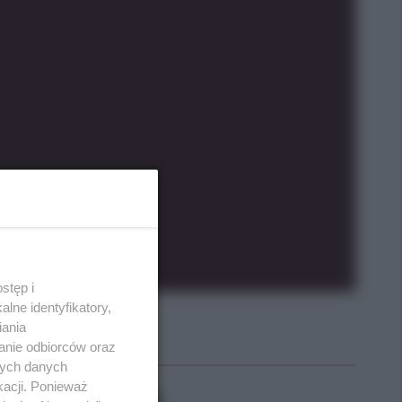
stęp i
lne identyfikatory,
iania
anie odbiorców oraz
Polecane
nych danych
kacji. Ponieważ