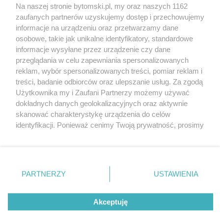
Na naszej stronie bytomski.pl, my oraz naszych 1162
Wydawca mediów
lokalnych
zaufanych partnerów uzyskujemy dostęp i przechowujemy
informacje na urządzeniu oraz przetwarzamy dane
osobowe, takie jak unikalne identyfikatory, standardowe
informacje wysyłane przez urządzenie czy dane
przeglądania w celu zapewniania spersonalizowanych
reklam, wybór spersonalizowanych treści, pomiar reklam i
Nie zapomnij
treści, badanie odbiorców oraz ulepszanie usług. Za zgodą
zapoznać się z:
polityką prywatności
regulamin korzystania z portali
Użytkownika my i Zaufani Partnerzy możemy używać
Twoje
miasto
Skontaktuj się
z nami
dokładnych danych geolokalizacyjnych oraz aktywnie
Piekary Śląskie
Kontakt
skanować charakterystykę urządzenia do celów
Chorzów
Wydawca
identyfikacji. Ponieważ cenimy Twoją prywatność, prosimy
Tarnowskie Góry
Pogoda
Ruda Śląska
Noclegi
o zgodę na korzystanie z tych technologii poprzez
Świętochłowice
Reklama
kliknięcie „Akceptuję”. Zgoda jest dobrowolna i zawsze
Tychy
Redakcja
możesz ją zmienić/wycofać klikając przycisk ustawień
Bytom
Katowice
prywatności znajdujący się w lewym dolnym rogu strony
PARTNERZY
USTAWIENIA
Gliwice
. Niektóre rodzaje przetwarzania danych nie wymagają
Zabrze
Zagłębie
zgody użytkownika, ale masz prawo sprzeciwić się
Akceptuję
takiemu przetwarzaniu. Preferencje będą miały
zastosowania tylko na tej witrynie.