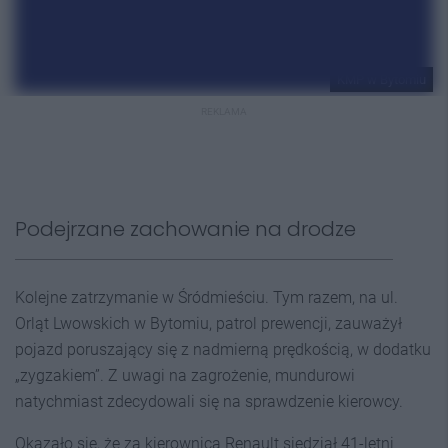
KMP w Bytomiu
REKLAMA
Podejrzane zachowanie na drodze
Kolejne zatrzymanie w Śródmieściu. Tym razem, na ul.
Orląt Lwowskich w Bytomiu, patrol prewencji, zauważył
pojazd poruszający się z nadmierną prędkością, w dodatku
„zygzakiem”. Z uwagi na zagrożenie, mundurowi
natychmiast zdecydowali się na sprawdzenie kierowcy.
Okazało się, że za kierownicą Renault siedział 41-letni