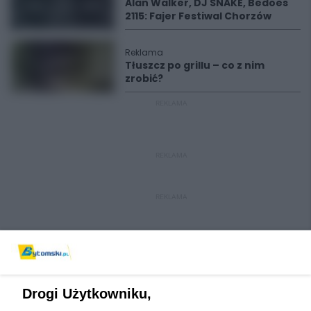
Alan Walker, DJ SNAKE, Bedoes
2115: Fajer Festiwal Chorzów
Reklama
Tłuszcz po grillu – co z nim
zrobić?
REKLAMA
REKLAMA
REKLAMA
Drogi Użytkowniku,