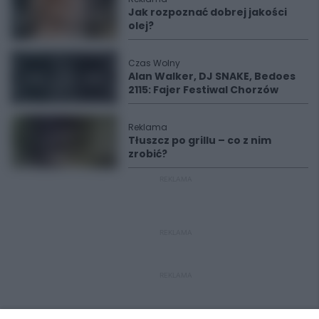
Jak rozpoznać dobrej jakości
olej?
Czas Wolny
Alan Walker, DJ SNAKE, Bedoes
2115: Fajer Festiwal Chorzów
Reklama
Tłuszcz po grillu – co z nim
zrobić?
REKLAMA
REKLAMA
REKLAMA