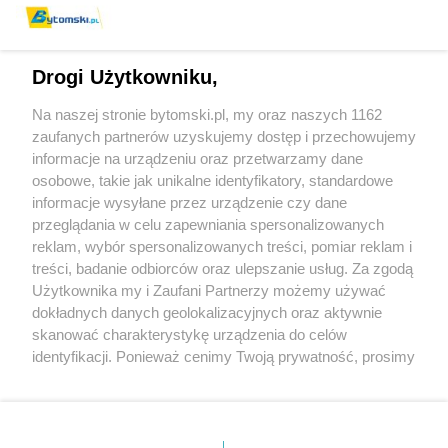
Drogi Użytkowniku,
Na naszej stronie bytomski.pl, my oraz naszych 1162
Wydawca mediów
lokalnych
zaufanych partnerów uzyskujemy dostęp i przechowujemy
informacje na urządzeniu oraz przetwarzamy dane
osobowe, takie jak unikalne identyfikatory, standardowe
informacje wysyłane przez urządzenie czy dane
przeglądania w celu zapewniania spersonalizowanych
reklam, wybór spersonalizowanych treści, pomiar reklam i
Nie zapomnij
treści, badanie odbiorców oraz ulepszanie usług. Za zgodą
zapoznać się z:
polityką prywatności
regulamin korzystania z portali
Użytkownika my i Zaufani Partnerzy możemy używać
Twoje
miasto
Skontaktuj się
z nami
dokładnych danych geolokalizacyjnych oraz aktywnie
Piekary Śląskie
Kontakt
skanować charakterystykę urządzenia do celów
Chorzów
Wydawca
identyfikacji. Ponieważ cenimy Twoją prywatność, prosimy
Tarnowskie Góry
Pogoda
Ruda Śląska
Noclegi
o zgodę na korzystanie z tych technologii poprzez
Świętochłowice
Reklama
kliknięcie „Akceptuję”. Zgoda jest dobrowolna i zawsze
Tychy
Redakcja
możesz ją zmienić/wycofać klikając przycisk ustawień
Bytom
Katowice
prywatności znajdujący się w lewym dolnym rogu strony