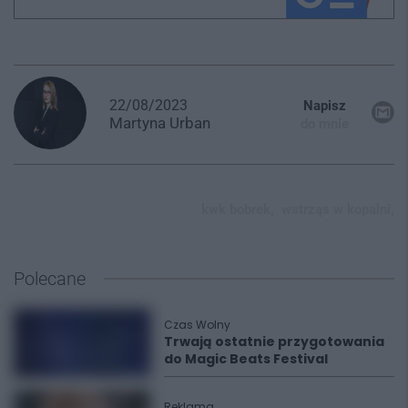
22/08/2023
Napisz
Martyna
Urban
do mnie
kwk bobrek,
wstrząs w kopalni,
Polecane
Czas Wolny
Trwają ostatnie przygotowania
do Magic Beats Festival
Reklama