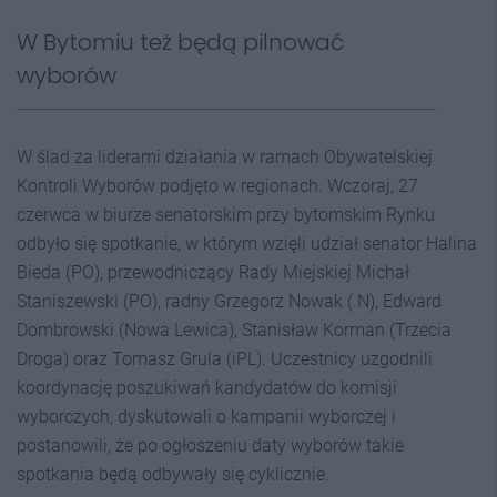
W Bytomiu też będą pilnować
wyborów
W ślad za liderami działania w ramach Obywatelskiej
Kontroli Wyborów podjęto w regionach. Wczoraj, 27
czerwca w biurze senatorskim przy bytomskim Rynku
odbyło się spotkanie, w którym wzięli udział senator Halina
Bieda (PO), przewodniczący Rady Miejskiej Michał
Staniszewski (PO), radny Grzegorz Nowak (.N), Edward
Dombrowski (Nowa Lewica), Stanisław Korman (Trzecia
Droga) oraz Tomasz Grula (iPL). Uczestnicy uzgodnili
koordynację poszukiwań kandydatów do komisji
wyborczych, dyskutowali o kampanii wyborczej i
postanowili, że po ogłoszeniu daty wyborów takie
spotkania będą odbywały się cyklicznie.