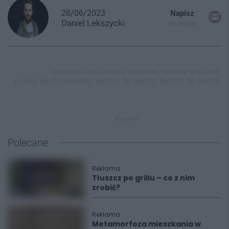
28/06/2023
Napisz
Daniel
Lekszycki
do mnie
obywatelska kontrola wyborów,
wybory w polsce,
wybory parlamentarne,
wybory do sejmu,
wybory do senatu,
REKLAMA
Polecane
Reklama
Tłuszcz po grillu – co z nim
zrobić?
Reklama
Metamorfoza mieszkania w