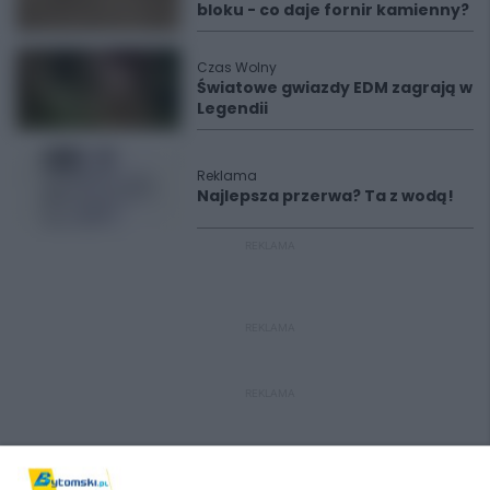
bloku - co daje fornir kamienny?
Czas Wolny
Światowe gwiazdy EDM zagrają w
Legendii
Reklama
Najlepsza przerwa? Ta z wodą!
REKLAMA
REKLAMA
REKLAMA