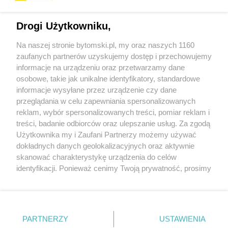
Drogi Użytkowniku,
Na naszej stronie bytomski.pl, my oraz naszych 1160
Wydawca mediów
lokalnych
zaufanych partnerów uzyskujemy dostęp i przechowujemy
informacje na urządzeniu oraz przetwarzamy dane
osobowe, takie jak unikalne identyfikatory, standardowe
informacje wysyłane przez urządzenie czy dane
przeglądania w celu zapewniania spersonalizowanych
reklam, wybór spersonalizowanych treści, pomiar reklam i
Nie zapomnij
treści, badanie odbiorców oraz ulepszanie usług. Za zgodą
zapoznać się z:
polityką prywatności
regulamin korzystania z portali
Użytkownika my i Zaufani Partnerzy możemy używać
Twoje
miasto
Skontaktuj się
z nami
dokładnych danych geolokalizacyjnych oraz aktywnie
Piekary Śląskie
Kontakt
skanować charakterystykę urządzenia do celów
Chorzów
Wydawca
identyfikacji. Ponieważ cenimy Twoją prywatność, prosimy
Tarnowskie Góry
Pogoda
Ruda Śląska
Noclegi
o zgodę na korzystanie z tych technologii poprzez
Świętochłowice
Reklama
kliknięcie „Akceptuję”. Zgoda jest dobrowolna i zawsze
Tychy
Redakcja
możesz ją zmienić/wycofać klikając przycisk ustawień
Bytom
Katowice
prywatności znajdujący się w lewym dolnym rogu strony
PARTNERZY
USTAWIENIA
Gliwice
. Niektóre rodzaje przetwarzania danych nie wymagają
Zabrze