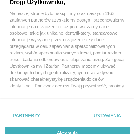
Drogi Użytkowniku,
Na naszej stronie bytomski.pl, my oraz naszych 1162
Wydawca mediów
lokalnych
zaufanych partnerów uzyskujemy dostęp i przechowujemy
informacje na urządzeniu oraz przetwarzamy dane
osobowe, takie jak unikalne identyfikatory, standardowe
informacje wysyłane przez urządzenie czy dane
przeglądania w celu zapewniania spersonalizowanych
1 / 0
reklam, wybór spersonalizowanych treści, pomiar reklam i
Nie zapomnij
treści, badanie odbiorców oraz ulepszanie usług. Za zgodą
zapoznać się z:
polityką prywatności
regulamin korzystania z portali
Użytkownika my i Zaufani Partnerzy możemy używać
Twoje
miasto
Skontakuj się
z nami
dokładnych danych geolokalizacyjnych oraz aktywnie
Piekary Śląskie
Kontakt
skanować charakterystykę urządzenia do celów
Chorzów
Wydawca
identyfikacji. Ponieważ cenimy Twoją prywatność, prosimy
Tarnowskie Góry
Pogoda
Ruda Śląska
Noclegi
o zgodę na korzystanie z tych technologii poprzez
Świętochłowice
Reklama
kliknięcie „Akceptuję”. Zgoda jest dobrowolna i zawsze
Tychy
Redakcja
możesz ją zmienić/wycofać klikając przycisk ustawień
Bytom
Katowice
prywatności znajdujący się w lewym dolnym rogu strony
REKLAMA
PARTNERZY
USTAWIENIA
Gliwice
. Niektóre rodzaje przetwarzania danych nie wymagają
Zabrze
Zagłębie
zgody użytkownika, ale masz prawo sprzeciwić się
takiemu przetwarzaniu. Preferencje będą miały
Akceptuję