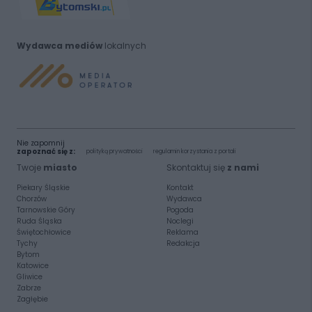
Wydawca mediów
lokalnych
Nie zapomnij
zapoznać się z:
polityką prywatności
regulamin korzystania z portali
Twoje
miasto
Skontaktuj się
z nami
Piekary Śląskie
Kontakt
Chorzów
Wydawca
Tarnowskie Góry
Pogoda
Ruda Śląska
Noclegi
Świętochłowice
Reklama
Tychy
Redakcja
Bytom
Katowice
Gliwice
Zabrze
Zagłębie