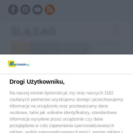
Drogi Użytkowniku,
Na naszej stronie bytomski.pl, my oraz naszych 1162
zaufanych partnerów uzyskujemy dostęp i przechowujemy
informacje na urządzeniu oraz przetwarzamy dane
Wróć do strony głównej
osobowe, takie jak unikalne identyfikatory, standardowe
informacje wysyłane przez urządzenie czy dane
ślązag.pl
przeglądania w celu zapewniania spersonalizowanych
reklam, wybór spersonalizowanych treści, pomiar reklam i