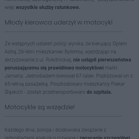
więc
wszystkie służby ratunkowe.
Młody kierowca uderzył w motocykl
Ze wstępnych ustaleń policji wynika, że kierujący Oplem
Astrą, 26-letni mieszkaniec Bytomia, wjeżdżając na
skrzyżowanie z ul. Rokitnickiej,
nie ustąpił pierwszeństwa
poruszającemu się prawidłowo motocyklowi
marki
Jamaha. Jednośladem kierował 67-latek. Podróżował on z
65-letnią pasażerką. Poszkodowani mieszkańcy Piekar
Śląskich - zostali przetransportowani
do szpitala.
Motocykle są wszędzie!
Każdego dnia, policja i środowiska związane z
jednośladami apelują o rozwagę i
zwracanie szczególnej