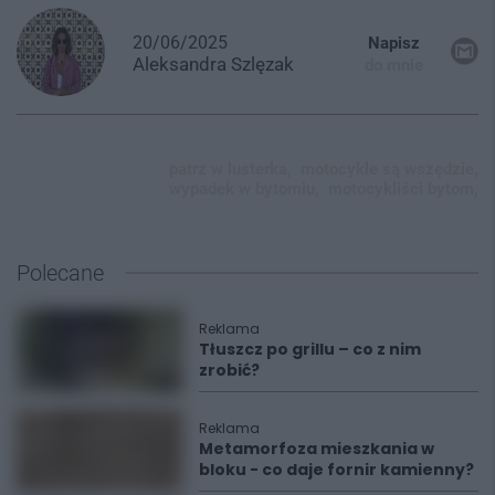
20/06/2025
Napisz
Aleksandra
Szlęzak
do mnie
patrz w lusterka,
motocykle są wszędzie,
wypadek w bytomiu,
motocykliści bytom,
Polecane
Reklama
Tłuszcz po grillu – co z nim
zrobić?
Reklama
Metamorfoza mieszkania w
bloku - co daje fornir kamienny?