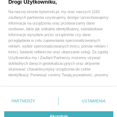
Drogi Użytkowniku,
Na naszej stronie bytomski.pl, my oraz naszych 1162
Wydawca mediów
lokalnych
zaufanych partnerów uzyskujemy dostęp i przechowujemy
informacje na urządzeniu oraz przetwarzamy dane
osobowe, takie jak unikalne identyfikatory, standardowe
informacje wysyłane przez urządzenie czy dane
przeglądania w celu zapewniania spersonalizowanych
2 / 0
reklam, wybór spersonalizowanych treści, pomiar reklam i
Nie zapomnij
treści, badanie odbiorców oraz ulepszanie usług. Za zgodą
zapoznać się z:
polityką prywatności
regulamin korzystania z portali
Użytkownika my i Zaufani Partnerzy możemy używać
Twoje
miasto
Skontakuj się
z nami
dokładnych danych geolokalizacyjnych oraz aktywnie
Piekary Śląskie
Kontakt
skanować charakterystykę urządzenia do celów
Chorzów
Wydawca
identyfikacji. Ponieważ cenimy Twoją prywatność, prosimy
Tarnowskie Góry
Pogoda
Ruda Śląska
Noclegi
o zgodę na korzystanie z tych technologii poprzez
Świętochłowice
Reklama
kliknięcie „Akceptuję”. Zgoda jest dobrowolna i zawsze
Tychy
Redakcja
możesz ją zmienić/wycofać klikając przycisk ustawień
Bytom
Katowice
prywatności znajdujący się w lewym dolnym rogu strony
REKLAMA
PARTNERZY
USTAWIENIA
Gliwice
. Niektóre rodzaje przetwarzania danych nie wymagają
Zabrze
Zagłębie
zgody użytkownika, ale masz prawo sprzeciwić się
takiemu przetwarzaniu. Preferencje będą miały
Akceptuję