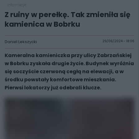
informacje
Z ruiny w perełkę. Tak zmieniła się
kamienica w Bobrku
Daniel Lekszycki
29/06/2024 - 18:06
Kameralna kamieniczka przy ulicy Zabrzańskiej
w Bobrku zyskała drugie życie. Budynek wyróżnia
się soczyście czerwoną cegłą na elewacji, a w
środku powstały komfortowe mieszkania.
Pierwsi lokatorzy już odebrali klucze.