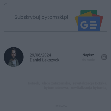
Subskrybuj bytomski.pl
29/06/2024
Napisz
Daniel
Lekszycki
do mnie
bobrek,
ulica zabrzańska,
rewitalizacja bobrka,
bytom odnowa,
rewitalizacja bytomia,
REKLAMA