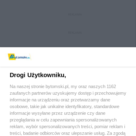
REKLAMA
REKLAMA
Drogi Użytkowniku,
Na naszej stronie bytomski.pl, my oraz naszych 1162
Wydawca mediów
lokalnych
zaufanych partnerów uzyskujemy dostęp i przechowujemy
informacje na urządzeniu oraz przetwarzamy dane
osobowe, takie jak unikalne identyfikatory, standardowe
informacje wysyłane przez urządzenie czy dane
przeglądania w celu zapewniania spersonalizowanych
reklam, wybór spersonalizowanych treści, pomiar reklam i
Nie zapomnij
treści, badanie odbiorców oraz ulepszanie usług. Za zgodą
zapoznać się z:
polityką prywatności
regulamin korzystania z portali