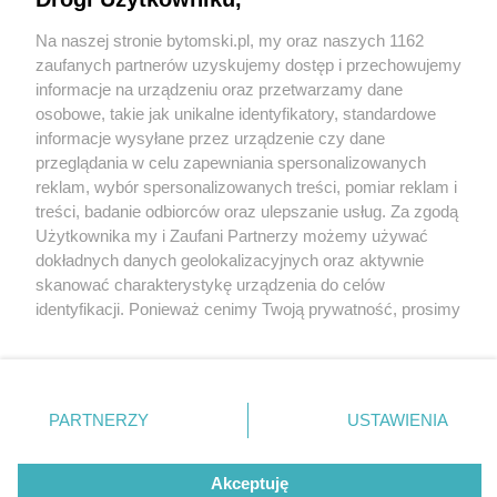
Na naszej stronie bytomski.pl, my oraz naszych 1162
Wydawca mediów
lokalnych
zaufanych partnerów uzyskujemy dostęp i przechowujemy
informacje na urządzeniu oraz przetwarzamy dane
osobowe, takie jak unikalne identyfikatory, standardowe
informacje wysyłane przez urządzenie czy dane
przeglądania w celu zapewniania spersonalizowanych
reklam, wybór spersonalizowanych treści, pomiar reklam i
Nie zapomnij
treści, badanie odbiorców oraz ulepszanie usług. Za zgodą
zapoznać się z:
polityką prywatności
regulamin korzystania z portali
Użytkownika my i Zaufani Partnerzy możemy używać
Twoje
miasto
Skontaktuj się
z nami
dokładnych danych geolokalizacyjnych oraz aktywnie
Piekary Śląskie
Kontakt
skanować charakterystykę urządzenia do celów
Chorzów
Wydawca
identyfikacji. Ponieważ cenimy Twoją prywatność, prosimy
Tarnowskie Góry
Pogoda
Ruda Śląska
Noclegi
o zgodę na korzystanie z tych technologii poprzez
Świętochłowice
Reklama
kliknięcie „Akceptuję”. Zgoda jest dobrowolna i zawsze
Tychy
Redakcja
możesz ją zmienić/wycofać klikając przycisk ustawień
Bytom
Katowice
prywatności znajdujący się w lewym dolnym rogu strony
PARTNERZY
USTAWIENIA
Gliwice
. Niektóre rodzaje przetwarzania danych nie wymagają
Zabrze
Zagłębie
zgody użytkownika, ale masz prawo sprzeciwić się
Akceptuję
takiemu przetwarzaniu. Preferencje będą miały