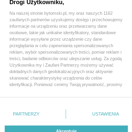
Drogi Użytkowniku,
Zabytkowy budynek bytomskiej oczyszczalni
Na naszej stronie bytomski.pl, my oraz naszych 1162
ścieków “Śródmieście” zmieni się w nowoczesne
Wydawca mediów
lokalnych
zaufanych partnerów uzyskujemy dostęp i przechowujemy
centrum edukacji i rekreacji
informacje na urządzeniu oraz przetwarzamy dane
osobowe, takie jak unikalne identyfikatory, standardowe
informacje wysyłane przez urządzenie czy dane
przeglądania w celu zapewniania spersonalizowanych
reklam, wybór spersonalizowanych treści, pomiar reklam i
Nie zapomnij
3 / 5
treści, badanie odbiorców oraz ulepszanie usług. Za zgodą
zapoznać się z:
polityką prywatności
regulamin korzystania z portali
Użytkownika my i Zaufani Partnerzy możemy używać
Twoje
miasto
Skontakuj się
z nami
Koncepcja Medusa Group 2
dokładnych danych geolokalizacyjnych oraz aktywnie
Piekary Śląskie
Kontakt
skanować charakterystykę urządzenia do celów
Chorzów
Wydawca
identyfikacji. Ponieważ cenimy Twoją prywatność, prosimy
Tarnowskie Góry
Pogoda
Ruda Śląska
Noclegi
o zgodę na korzystanie z tych technologii poprzez
Świętochłowice
Reklama
kliknięcie „Akceptuję”. Zgoda jest dobrowolna i zawsze
Tychy
Redakcja
możesz ją zmienić/wycofać klikając przycisk ustawień
Bytom
Katowice
prywatności znajdujący się w lewym dolnym rogu strony
REKLAMA
PARTNERZY
USTAWIENIA
Gliwice
. Niektóre rodzaje przetwarzania danych nie wymagają
Zabrze
Zagłębie
zgody użytkownika, ale masz prawo sprzeciwić się
takiemu przetwarzaniu. Preferencje będą miały
Akceptuję