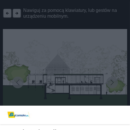
REKLAMA
Nawiguj za pomocą klawiatury, lub gestów na
urządzeniu mobilnym.
fot: