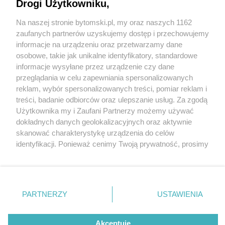
Drogi Użytkowniku,
Na naszej stronie bytomski.pl, my oraz naszych 1162
Wydawca mediów
lokalnych
zaufanych partnerów uzyskujemy dostęp i przechowujemy
informacje na urządzeniu oraz przetwarzamy dane
osobowe, takie jak unikalne identyfikatory, standardowe
informacje wysyłane przez urządzenie czy dane
przeglądania w celu zapewniania spersonalizowanych
1 / 0
reklam, wybór spersonalizowanych treści, pomiar reklam i
Nie zapomnij
treści, badanie odbiorców oraz ulepszanie usług. Za zgodą
zapoznać się z:
polityką prywatności
regulamin korzystania z portali
Użytkownika my i Zaufani Partnerzy możemy używać
Twoje
miasto
Skontakuj się
z nami
dokładnych danych geolokalizacyjnych oraz aktywnie
Piekary Śląskie
Kontakt
skanować charakterystykę urządzenia do celów
Chorzów
Wydawca
identyfikacji. Ponieważ cenimy Twoją prywatność, prosimy
Tarnowskie Góry
Pogoda
Ruda Śląska
Noclegi
o zgodę na korzystanie z tych technologii poprzez
Świętochłowice
Reklama
kliknięcie „Akceptuję”. Zgoda jest dobrowolna i zawsze
Tychy
Redakcja
możesz ją zmienić/wycofać klikając przycisk ustawień
Bytom
Katowice
prywatności znajdujący się w lewym dolnym rogu strony
REKLAMA
PARTNERZY
USTAWIENIA
Gliwice
. Niektóre rodzaje przetwarzania danych nie wymagają
Zabrze
Zagłębie
zgody użytkownika, ale masz prawo sprzeciwić się
takiemu przetwarzaniu. Preferencje będą miały
Akceptuję