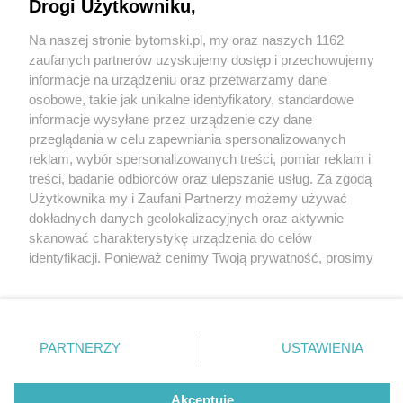
Drogi Użytkowniku,
Na naszej stronie bytomski.pl, my oraz naszych 1162
Wydawca mediów
lokalnych
zaufanych partnerów uzyskujemy dostęp i przechowujemy
informacje na urządzeniu oraz przetwarzamy dane
osobowe, takie jak unikalne identyfikatory, standardowe
informacje wysyłane przez urządzenie czy dane
przeglądania w celu zapewniania spersonalizowanych
6 / 0
reklam, wybór spersonalizowanych treści, pomiar reklam i
Nie zapomnij
treści, badanie odbiorców oraz ulepszanie usług. Za zgodą
zapoznać się z:
polityką prywatności
regulamin korzystania z portali
Użytkownika my i Zaufani Partnerzy możemy używać
Twoje
miasto
Skontakuj się
z nami
dokładnych danych geolokalizacyjnych oraz aktywnie
Piekary Śląskie
Kontakt
skanować charakterystykę urządzenia do celów
Chorzów
Wydawca
identyfikacji. Ponieważ cenimy Twoją prywatność, prosimy
Tarnowskie Góry
Pogoda
Ruda Śląska
Noclegi
o zgodę na korzystanie z tych technologii poprzez
Świętochłowice
Reklama
kliknięcie „Akceptuję”. Zgoda jest dobrowolna i zawsze
Tychy
Redakcja
możesz ją zmienić/wycofać klikając przycisk ustawień
Bytom
Katowice
prywatności znajdujący się w lewym dolnym rogu strony
REKLAMA
PARTNERZY
USTAWIENIA
Gliwice
. Niektóre rodzaje przetwarzania danych nie wymagają
Zabrze
Zagłębie
zgody użytkownika, ale masz prawo sprzeciwić się
takiemu przetwarzaniu. Preferencje będą miały
Akceptuję