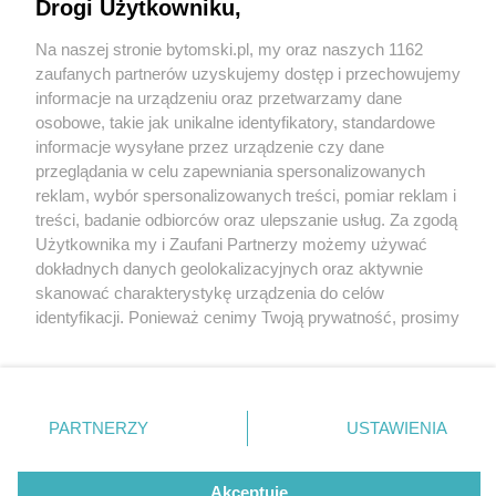
Drogi Użytkowniku,
Na naszej stronie bytomski.pl, my oraz naszych 1162
Wydawca mediów
lokalnych
zaufanych partnerów uzyskujemy dostęp i przechowujemy
informacje na urządzeniu oraz przetwarzamy dane
osobowe, takie jak unikalne identyfikatory, standardowe
informacje wysyłane przez urządzenie czy dane
przeglądania w celu zapewniania spersonalizowanych
4 / 0
reklam, wybór spersonalizowanych treści, pomiar reklam i
Nie zapomnij
treści, badanie odbiorców oraz ulepszanie usług. Za zgodą
zapoznać się z:
polityką prywatności
regulamin korzystania z portali
Użytkownika my i Zaufani Partnerzy możemy używać
Twoje
miasto
Skontakuj się
z nami
dokładnych danych geolokalizacyjnych oraz aktywnie
Piekary Śląskie
Kontakt
skanować charakterystykę urządzenia do celów
Chorzów
Wydawca
identyfikacji. Ponieważ cenimy Twoją prywatność, prosimy
Tarnowskie Góry
Pogoda
Ruda Śląska
Noclegi
o zgodę na korzystanie z tych technologii poprzez
Świętochłowice
Reklama
kliknięcie „Akceptuję”. Zgoda jest dobrowolna i zawsze
Tychy
Redakcja
możesz ją zmienić/wycofać klikając przycisk ustawień
Bytom
Katowice
prywatności znajdujący się w lewym dolnym rogu strony
REKLAMA
PARTNERZY
USTAWIENIA
Gliwice
. Niektóre rodzaje przetwarzania danych nie wymagają
Zabrze
Zagłębie
zgody użytkownika, ale masz prawo sprzeciwić się
takiemu przetwarzaniu. Preferencje będą miały
Akceptuję