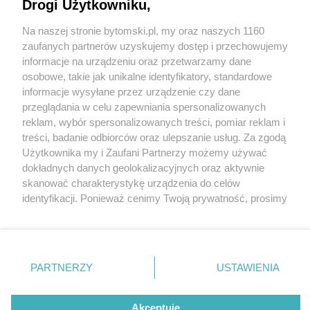
Drogi Użytkowniku,
Na naszej stronie bytomski.pl, my oraz naszych 1160
Wydawca mediów
lokalnych
zaufanych partnerów uzyskujemy dostęp i przechowujemy
informacje na urządzeniu oraz przetwarzamy dane
osobowe, takie jak unikalne identyfikatory, standardowe
4 / 9
informacje wysyłane przez urządzenie czy dane
przeglądania w celu zapewniania spersonalizowanych
Park kieszonkowy przy ul.
reklam, wybór spersonalizowanych treści, pomiar reklam i
Nie zapomnij
treści, badanie odbiorców oraz ulepszanie usług. Za zgodą
zapoznać się z:
polityką prywatności
regulamin korzystania z portali
Katowickiej w Bytomiu
Użytkownika my i Zaufani Partnerzy możemy używać
Twoje
miasto
Skontakuj się
z nami
dokładnych danych geolokalizacyjnych oraz aktywnie
Piekary Śląskie
Kontakt
skanować charakterystykę urządzenia do celów
Chorzów
Wydawca
identyfikacji. Ponieważ cenimy Twoją prywatność, prosimy
Tarnowskie Góry
Pogoda
Ruda Śląska
Noclegi
o zgodę na korzystanie z tych technologii poprzez
Świętochłowice
Reklama
kliknięcie „Akceptuję”. Zgoda jest dobrowolna i zawsze
Tychy
Redakcja
możesz ją zmienić/wycofać klikając przycisk ustawień
Bytom
Katowice
prywatności znajdujący się w lewym dolnym rogu strony
REKLAMA
PARTNERZY
USTAWIENIA
Gliwice
. Niektóre rodzaje przetwarzania danych nie wymagają
Zabrze
Zagłębie
zgody użytkownika, ale masz prawo sprzeciwić się
takiemu przetwarzaniu. Preferencje będą miały
Akceptuję