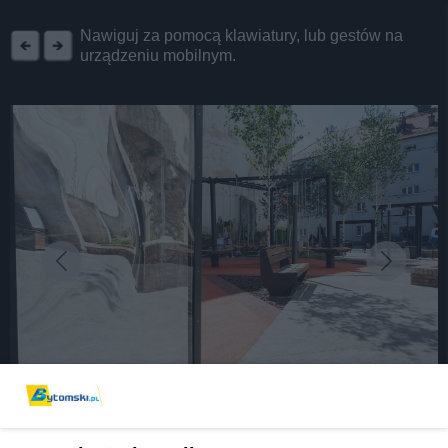
REKLAMA
Nawiguj za pomocą klawiatury, lub gestów na
urządzeniu mobilnym.
fot: UM Bytom
Zielona Strefa przy Katowickiej znów piękna