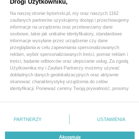
Drogi Użytkowniku,
Na naszej stronie bytomski.pl, my oraz naszych 1162
zaufanych partnerów uzyskujemy dostęp i przechowujemy
informacje na urządzeniu oraz przetwarzamy dane
Wróć do strony głównej
osobowe, takie jak unikalne identyfikatory, standardowe
informacje wysyłane przez urządzenie czy dane
ślązag.pl
przeglądania w celu zapewniania spersonalizowanych
reklam, wybór spersonalizowanych treści, pomiar reklam i
treści, badanie odbiorców oraz ulepszanie usług. Za zgodą
0
%
Użytkownika my i Zaufani Partnerzy możemy używać
dokładnych danych geolokalizacyjnych oraz aktywnie
skanować charakterystykę urządzenia do celów
identyfikacji. Ponieważ cenimy Twoją prywatność, prosimy
o zgodę na korzystanie z tych technologii poprzez
kliknięcie „Akceptuję”. Zgoda jest dobrowolna i zawsze
możesz ją zmienić/wycofać klikając przycisk ustawień
prywatności znajdujący się w lewym dolnym rogu strony
PARTNERZY
USTAWIENIA
. Niektóre rodzaje przetwarzania danych nie wymagają
zgody użytkownika, ale masz prawo sprzeciwić się
Akceptuję
takiemu przetwarzaniu. Preferencje będą miały