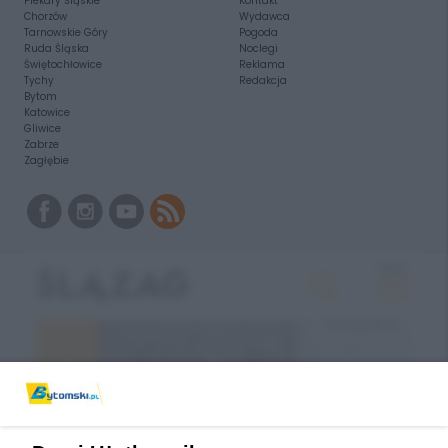
Piekary Śląskie
Kontakt
Chorzów
Wydawca
Tarnowskie Góry
Pogoda
Ruda Śląska
Noclegi
Świętochłowice
Reklama
Tychy
Redakcja
Bytom
Katowice
Gliwice
Zabrze
Zagłębie