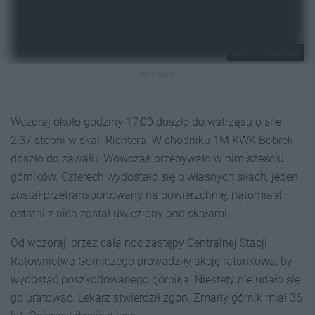
Daniel Lekszycki
REKLAMA
Wczoraj około godziny 17:00 doszło do wstrząsu o sile
2,37 stopni w skali Richtera. W chodniku 1M KWK Bobrek
doszło do zawału. Wówczas przebywało w nim sześciu
górników. Czterech wydostało się o własnych siłach, jeden
został przetransportowany na powierzchnię, natomiast
ostatni z nich został uwięziony pod skałami.
Od wczoraj, przez całą noc zastępy Centralnej Stacji
Ratownictwa Górniczego prowadziły akcję ratunkową, by
wydostać poszkodowanego górnika. Niestety nie udało się
go uratować. Lekarz stwierdził zgon. Zmarły górnik miał 36