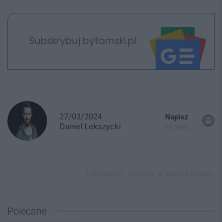
Subskrybuj bytomski.pl
27/03/2024
Napisz
Daniel
Lekszycki
do mnie
kwk bobrek,
wstrząs w kopalni bobrek,
Polecane