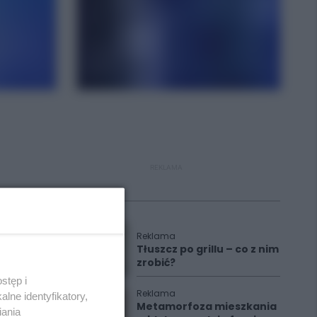
REKLAMA
Polecane
Reklama
Tłuszcz po grillu – co z nim
zrobić?
stęp i
Reklama
lne identyfikatory,
Metamorfoza mieszkania
iania