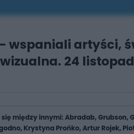
– wspaniali artyści, ś
wizualna. 24 listopad
ię między innymi: Abradab, Grubson, Gut
odno, Krystyna Prońko, Artur Rojek, Piot