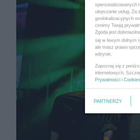
spersonalizowanych re
ulepszanie usług. Za
geolokalizacyjnych or
cenimy Twoją prywatno
Zgoda jest dobrowoln
się w lewym dolnym r
ale masz prawo sprzec
witrynie.
Zapoznaj się z poniż
internetowych. Szcze
Prywatności
i
Cookie
PARTNERZY