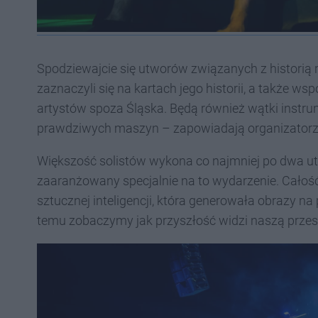
Spodziewajcie się utworów związanych z historią 
zaznaczyli się na kartach jego historii, a także
artystów spoza Śląska. Będą również wątki instru
prawdziwych maszyn – zapowiadają organizatorz
Większość solistów wykona co najmniej po dwa utw
zaaranżowany specjalnie na to wydarzenie. Całoś
sztucznej inteligencji, która generowała obrazy na
temu zobaczymy jak przyszłość widzi naszą przes