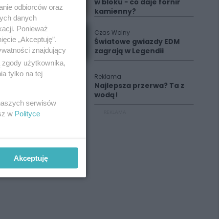
w bloku - co daje fornir
anie odbiorców oraz
kamienny?
nych danych
kacji. Ponieważ
Czas Wolny
ięcie „Akceptuję”.
Światowe gwiazdy EDM
ywatności znajdujący
zagrają w Legendii
ą zgody użytkownika,
 tylko na tej
Reklama
Najlepsza przerwa? Ta z
wodą!
 naszych serwisów
esz w
Polityce
REKLAMA
Akceptuję