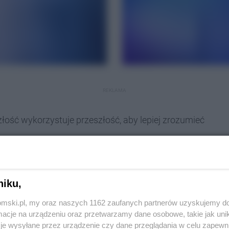
REKLAMA
łość wykorzystuje przeszłość, aby lepiej zrozumieć
cesarzy, trzy powstania, dwie wojny światowe, dwa
ię granice – jak to wszystko zrozumieć? Najlepiej od
niku,
tomski.pl, my oraz naszych 1162 zaufanych partnerów uzyskujemy do
cje na urządzeniu oraz przetwarzamy dane osobowe, takie jak unika
je wysyłane przez urządzenie czy dane przeglądania w celu zapewn