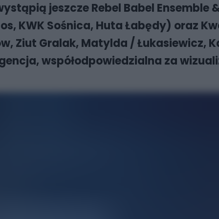
wystąpią jeszcze Rebel Babel Ensemble &
s, KWK Sośnica, Huta Łabędy) oraz Kwa
, Ziut Gralak, Matylda / Łukasiewicz, K
gencja, współodpowiedzialna za wizualiz