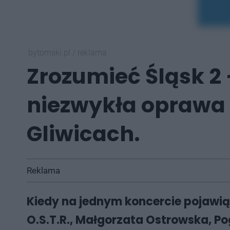
bytomski.pl
/
reklama
Zrozumieć Śląsk 2 
niezwykła oprawa 
Gliwicach.
Reklama
Kiedy na jednym koncercie pojawią s
O.S.T.R., Małgorzata Ostrowska, Pog