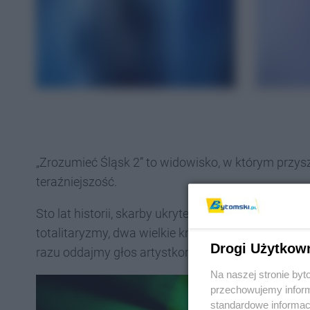
„Zrozumieć Śląsk 2” to widowisko, w którym przysz
teraźniejszość.
Sto lat historii, skarby ukryte pod ziemią, trzech 
totalitaryzmy, dwa wielkie kryzysy, przesuwające s
Drogi Użytkow
razu oddajmy głos artystkom i artystom.
Na naszej stronie by
przechowujemy informa
standardowe informac