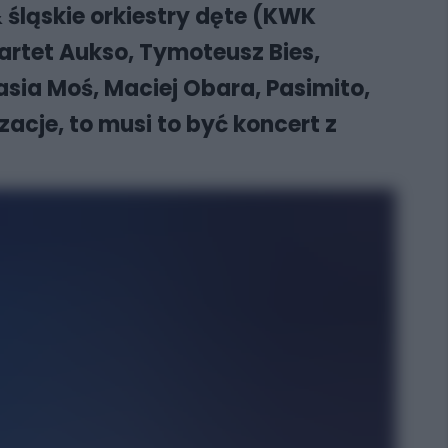
 śląskie orkiestry dęte (KWK
rtet Aukso, Tymoteusz Bies,
asia Moś, Maciej Obara, Pasimito,
acje, to musi to być koncert z