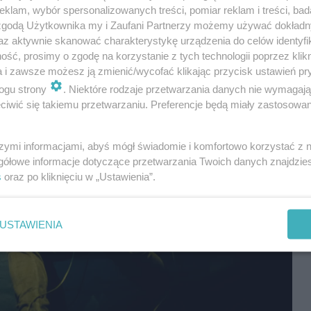
klam, wybór spersonalizowanych treści, pomiar reklam i treści, bad
 zgodą Użytkownika my i Zaufani Partnerzy możemy używać dokład
az aktywnie skanować charakterystykę urządzenia do celów identyfi
ść, prosimy o zgodę na korzystanie z tych technologii poprzez klikn
a i zawsze możesz ją zmienić/wycofać klikając przycisk ustawień pr
ogu strony
. Niektóre rodzaje przetwarzania danych nie wymagaj
iwić się takiemu przetwarzaniu. Preferencje będą miały zastosowania
szymi informacjami, abyś mógł świadomie i komfortowo korzystać z
gółowe informacje dotyczące przetwarzania Twoich danych znajdzi
s
oraz po kliknięciu w „Ustawienia”.
USTAWIENIA