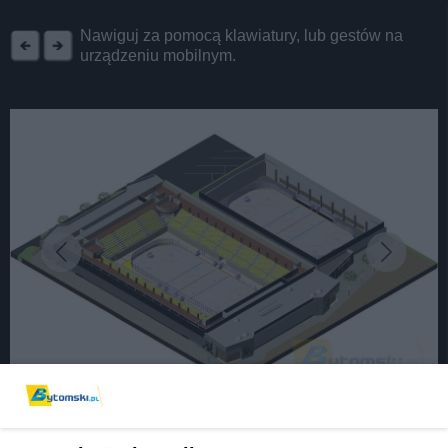
REKLAMA
Nawiguj za pomocą klawiatury, lub gestów na
urządzeniu mobilnym.
fot:
Budowa stadionu i lodowiska już jesienią -