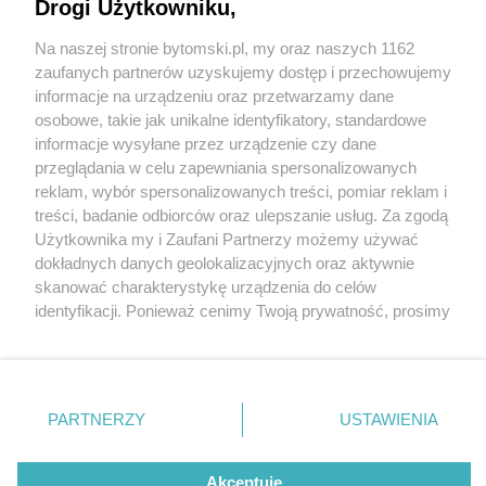
WIZUALIZACJE
Drogi Użytkowniku,
Na naszej stronie bytomski.pl, my oraz naszych 1162
Wydawca mediów
lokalnych
zaufanych partnerów uzyskujemy dostęp i przechowujemy
informacje na urządzeniu oraz przetwarzamy dane
7 / 7
osobowe, takie jak unikalne identyfikatory, standardowe
informacje wysyłane przez urządzenie czy dane
Bytomski5 lodowisko polonii
przeglądania w celu zapewniania spersonalizowanych
reklam, wybór spersonalizowanych treści, pomiar reklam i
bytom
Nie zapomnij
treści, badanie odbiorców oraz ulepszanie usług. Za zgodą
zapoznać się z:
polityką prywatności
regulamin korzystania z portali
Użytkownika my i Zaufani Partnerzy możemy używać
Twoje
miasto
Skontakuj się
z nami
dokładnych danych geolokalizacyjnych oraz aktywnie
Wróć do artykułu:
Piekary Śląskie
Kontakt
skanować charakterystykę urządzenia do celów
Budowa stadionu i lodowiska już jesienią -
Chorzów
Wydawca
identyfikacji. Ponieważ cenimy Twoją prywatność, prosimy
Tarnowskie Góry
Pogoda
WIZUALIZACJE
Ruda Śląska
Noclegi
o zgodę na korzystanie z tych technologii poprzez
Świętochłowice
Reklama
kliknięcie „Akceptuję”. Zgoda jest dobrowolna i zawsze
Tychy
Redakcja
możesz ją zmienić/wycofać klikając przycisk ustawień
Bytom
Katowice
prywatności znajdujący się w lewym dolnym rogu strony
REKLAMA
PARTNERZY
USTAWIENIA
Gliwice
. Niektóre rodzaje przetwarzania danych nie wymagają
Zabrze
Zagłębie
zgody użytkownika, ale masz prawo sprzeciwić się
takiemu przetwarzaniu. Preferencje będą miały
Akceptuję