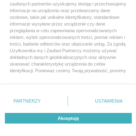
Wydawca mediów
lokalnych
zaufanych partnerów uzyskujemy dostęp i przechowujemy
informacje na urządzeniu oraz przetwarzamy dane
osobowe, takie jak unikalne identyfikatory, standardowe
informacje wysyłane przez urządzenie czy dane
przeglądania w celu zapewniania spersonalizowanych
reklam, wybór spersonalizowanych treści, pomiar reklam i
Nie zapomnij
treści, badanie odbiorców oraz ulepszanie usług. Za zgodą
zapoznać się z:
polityką prywatności
regulamin korzystania z portali
Użytkownika my i Zaufani Partnerzy możemy używać
Twoje
miasto
Skontaktuj się
z nami
dokładnych danych geolokalizacyjnych oraz aktywnie
Piekary Śląskie
Kontakt
skanować charakterystykę urządzenia do celów
Chorzów
Wydawca
identyfikacji. Ponieważ cenimy Twoją prywatność, prosimy
Tarnowskie Góry
Pogoda
Ruda Śląska
Noclegi
o zgodę na korzystanie z tych technologii poprzez
Świętochłowice
Reklama
kliknięcie „Akceptuję”. Zgoda jest dobrowolna i zawsze
Tychy
Redakcja
możesz ją zmienić/wycofać klikając przycisk ustawień
Bytom
Katowice
prywatności znajdujący się w lewym dolnym rogu strony
PARTNERZY
USTAWIENIA
Gliwice
. Niektóre rodzaje przetwarzania danych nie wymagają
Zabrze
Zagłębie
zgody użytkownika, ale masz prawo sprzeciwić się
Akceptuję
takiemu przetwarzaniu. Preferencje będą miały
zastosowania tylko na tej witrynie.