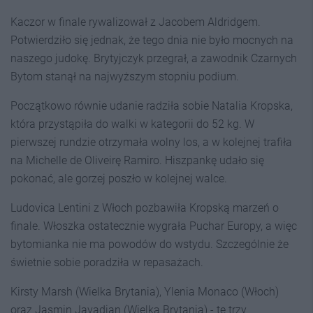
Kaczor w finale rywalizował z Jacobem Aldridgem.
Potwierdziło się jednak, że tego dnia nie było mocnych na
naszego judokę. Brytyjczyk przegrał, a zawodnik Czarnych
Bytom stanął na najwyższym stopniu podium.
Początkowo równie udanie radziła sobie Natalia Kropska,
która przystąpiła do walki w kategorii do 52 kg. W
pierwszej rundzie otrzymała wolny los, a w kolejnej trafiła
na Michelle de Oliveirę Ramiro. Hiszpankę udało się
pokonać, ale gorzej poszło w kolejnej walce.
Ludovica Lentini z Włoch pozbawiła Kropską marzeń o
finale. Włoszka ostatecznie wygrała Puchar Europy, a więc
bytomianka nie ma powodów do wstydu. Szczególnie że
świetnie sobie poradziła w repasażach.
Kirsty Marsh (Wielka Brytania), Ylenia Monaco (Włoch)
oraz Jasmin Javadian (Wielka Brytania) - te trzy