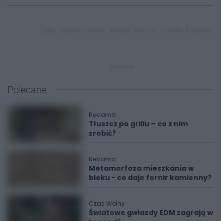
judo,
czarni bytom,
kacper kaczor,
natalia kropska,
REKLAMA
Polecane
Reklama
Tłuszcz po grillu – co z nim
zrobić?
Reklama
Metamorfoza mieszkania w
bloku - co daje fornir kamienny?
Czas Wolny
Światowe gwiazdy EDM zagrają w